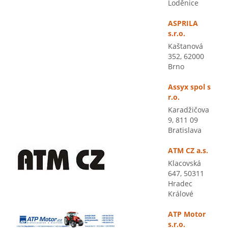
Loděnice
ASPRILA
s.r.o.
Kaštanová
352, 62000
Brno
Assyx spol s
r.o.
Karadžičova
9, 811 09
Bratislava
ATM CZ a.s.
Klacovská
647, 50311
Hradec
Králové
ATP Motor
s.r.o.