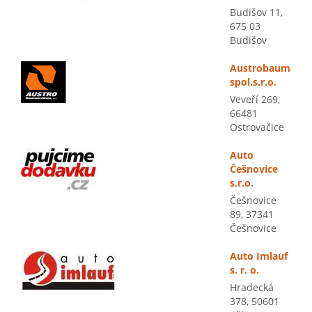
Budišov 11,
675 03
Budišov
Austrobaumasch
spol.s.r.o.
Veveří 269,
66481
Ostrovačice
Auto
Češnovice
s.r.o.
Češnovice
89, 37341
Češnovice
Auto Imlauf
s. r. o.
Hradecká
378, 50601