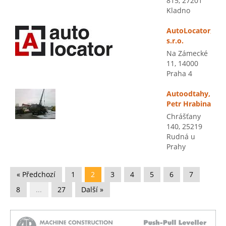
815, 27201
Kladno
AutoLocator,
s.r.o.
Na Zámecké
11, 14000
Praha 4
Autoodtahy,
Petr Hrabina
Chrášťany
140, 25219
Rudná u
Prahy
« Předchozí
1
2
3
4
5
6
7
8
...
27
Další »