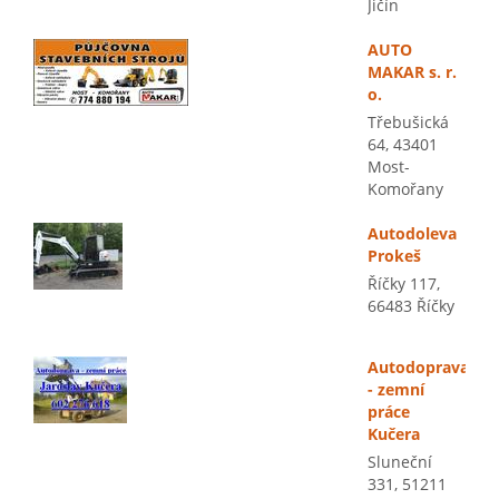
Jičín
AUTO
MAKAR s. r.
o.
Třebušická
64, 43401
Most-
Komořany
Autodoleva
Prokeš
Říčky 117,
66483 Říčky
Autodoprava
- zemní
práce
Kučera
Sluneční
331, 51211