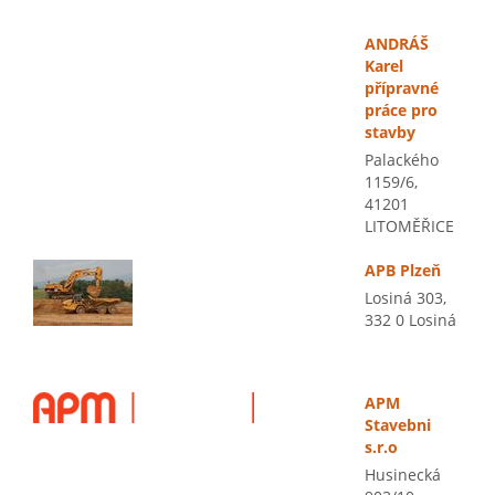
ANDRÁŠ
Karel
přípravné
práce pro
stavby
Palackého
1159/6,
41201
LITOMĚŘICE
APB Plzeň
Losiná 303,
332 0 Losiná
APM
Stavebni
s.r.o
Husinecká