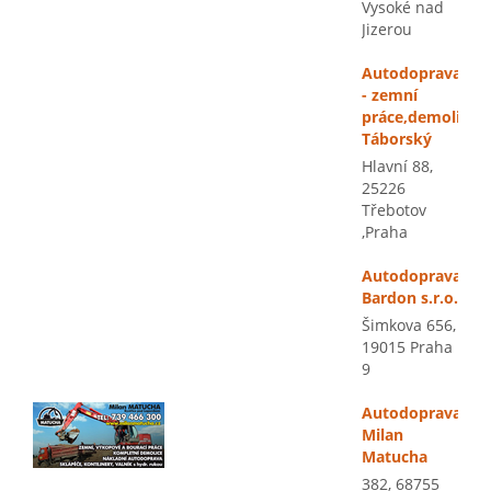
Vysoké nad
Jizerou
Autodoprava
- zemní
práce,demolice,
Táborský
Hlavní 88,
25226
Třebotov
,Praha
Autodoprava
Bardon s.r.o.
Šimkova 656,
19015 Praha
9
Autodoprava
Milan
Matucha
382, 68755