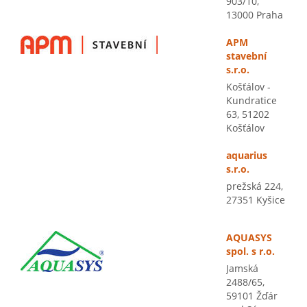
903/10,
13000 Praha
APM
stavební
s.r.o.
Košťálov -
Kundratice
63, 51202
Košťálov
aquarius
s.r.o.
prežská 224,
27351 Kyšice
AQUASYS
spol. s r.o.
Jamská
2488/65,
59101 Žďár