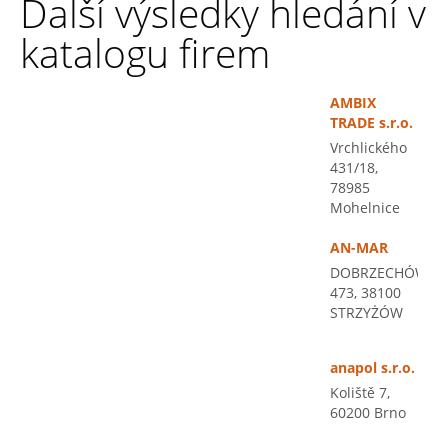
Další výsledky hledání v
katalogu firem
AMBIX
TRADE s.r.o.
Vrchlického
431/18,
78985
Mohelnice
AN-MAR
DOBRZECHÓW
473, 38100
STRZYŻÓW
anapol s.r.o.
Koliště 7,
60200 Brno