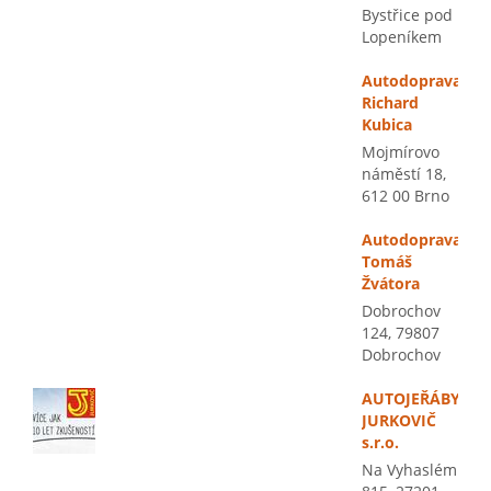
Bystřice pod
Lopeníkem
Autodoprava
Richard
Kubica
Mojmírovo
náměstí 18,
612 00 Brno
Autodoprava
Tomáš
Žvátora
Dobrochov
124, 79807
Dobrochov
AUTOJEŘÁBY
JURKOVIČ
s.r.o.
Na Vyhaslém