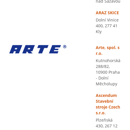
nad Sázavou
ARAZ SKICE
Dolní Vinice
400, 277 41
Kly
Arte, spol. s
r.o.
Kutnohorská
288/82,
10900 Praha
- Dolní
Měcholupy
Ascendum
Stavební
stroje Czech
s.r.o.
Plzeňská
430, 267 12