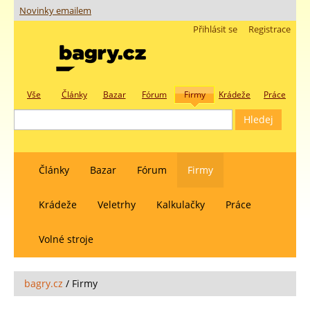
Novinky emailem
Přihlásit se
Registrace
Vše
Články
Bazar
Fórum
Firmy
Krádeže
Práce
Články
Bazar
Fórum
Firmy
Krádeže
Veletrhy
Kalkulačky
Práce
Volné stroje
bagry.cz
/
Firmy