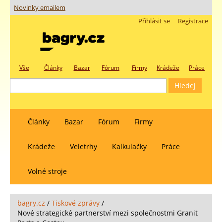
Novinky emailem
Přihlásit se
Registrace
Vše
Články
Bazar
Fórum
Firmy
Krádeže
Práce
Články
Bazar
Fórum
Firmy
Krádeže
Veletrhy
Kalkulačky
Práce
Volné stroje
bagry.cz
/
Tiskové zprávy
/
Nové strategické partnerství mezi společnostmi Granit