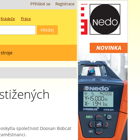
Přihlásit se
Registrace
Krádeže
Práce
 stroje
stižených
poskytla společnost Doosan Bobcat
 zaměstnanci.