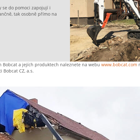
y se do pomoci zapojují i
nančně, tak osobně přímo na
an Bobcat a jejích produktech naleznete na webu
www.bobcat.com
n
i Bobcat CZ, a.s.