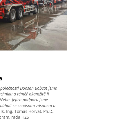
a
i společnosti Doosan Bobcat jsme
techniku a téměř okamžitě ji
otřeba. Jejich podporu jsme
omáhali se servisním zásahem u
plk. Ing. Tomáš Horvát, Ph.D.,
bram, rada HZS