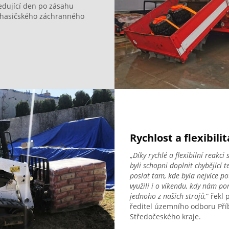
edující den po zásahu
m hasičského záchranného
Rychlost a flexibilit
„
Díky rychlé a flexibilní reakc
byli schopni doplnit chybějící 
poslat tam, kde byla nejvíce p
využili i o víkendu, kdy nám p
jednoho z našich strojů,
“ řekl 
ředitel územního odboru Pří
Středočeského kraje.