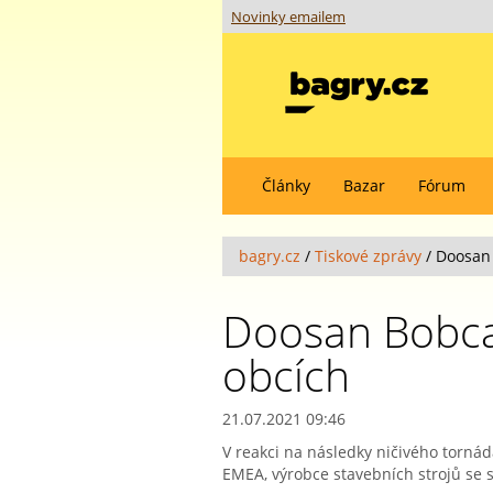
Novinky emailem
Články
Bazar
Fórum
bagry.cz
/
Tiskové zprávy
/
Doosan
Doosan Bobca
obcích
21.07.2021 09:46
V reakci na následky ničivého torná
EMEA, výrobce stavebních strojů se s