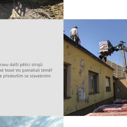
avu další pětici strojů
ské Nové Vsi pomáhali téměř
ale především se stavebními