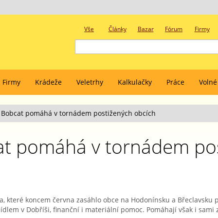
Vše
Články
Bazar
Fórum
Firmy
Firmy
Krádeže
Veletrhy
Kalkulačky
Práce
Volné
 Bobcat pomáhá v tornádem postižených obcích
t pomáhá v tornádem po
da, které koncem června zasáhlo obce na Hodonínsku a Břeclavsku 
ídlem v Dobříši, finanční i materiální pomoc. Pomáhají však i sami