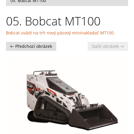
05. Bobcat MT100
05. Bobcat MT100
Bobcat uvádí na trh nový pásový mininakladač MT100
← Předchozí obrázek
Další obrázek →