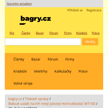
Novinky emailem
Přihlásit se
Registrace
Vše
Články
Bazar
Fórum
Firmy
Krádeže
Práce
Články
Bazar
Fórum
Firmy
Krádeže
Veletrhy
Kalkulačky
Práce
Volné stroje
bagry.cz
/
Tiskové zprávy
/
Bobcat uvádí na trh nový pásový mininakladač MT100
/