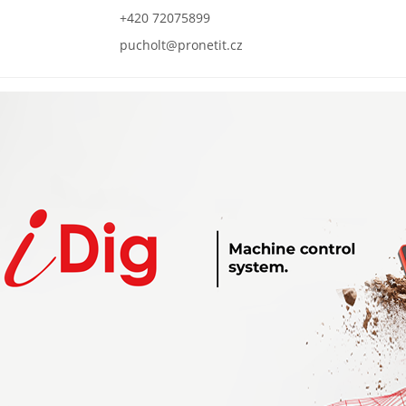
+420 72075899
pucholt
@pronetit.cz