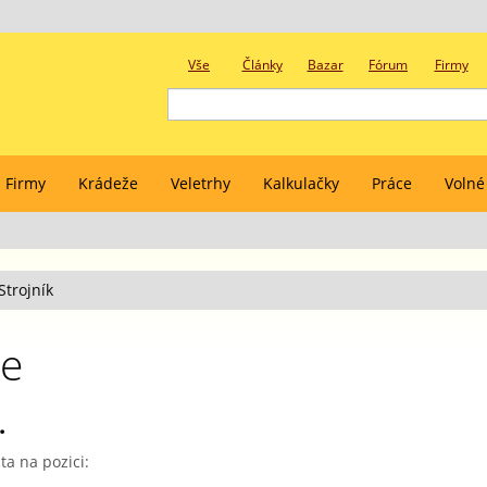
Vše
Články
Bazar
Fórum
Firmy
Firmy
Krádeže
Veletrhy
Kalkulačky
Práce
Volné
Strojník
ce
.
a na pozici: