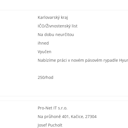
Karlovarský kraj
:
IČO/Živnostenský list
Na dobu neurčitou
ihned
Vyučen
Nabízíme práci v novém pásovém rypadle Hyun
250/hod
Pro-Net IT s.r.o.
Na průhoně 401, Kačice, 27304
Josef Pucholt