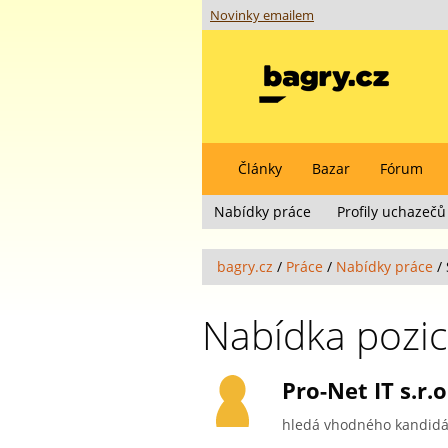
Novinky emailem
Články
Bazar
Fórum
Nabídky práce
Profily uchazečů
bagry.cz
/
Práce
/
Nabídky práce
/
Nabídka pozi
Pro-Net IT s.r.o
hledá vhodného kandidát