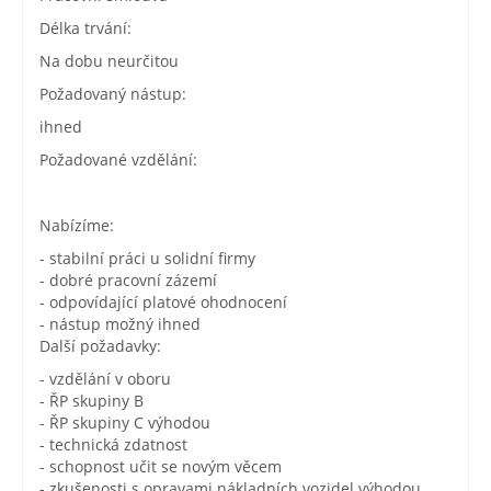
Délka trvání:
Na dobu neurčitou
Požadovaný nástup:
ihned
Požadované vzdělání:
Nabízíme:
- stabilní práci u solidní firmy
- dobré pracovní zázemí
- odpovídající platové ohodnocení
- nástup možný ihned
Další požadavky:
- vzdělání v oboru
- ŘP skupiny B
- ŘP skupiny C výhodou
- technická zdatnost
- schopnost učit se novým věcem
- zkušenosti s opravami nákladních vozidel výhodou