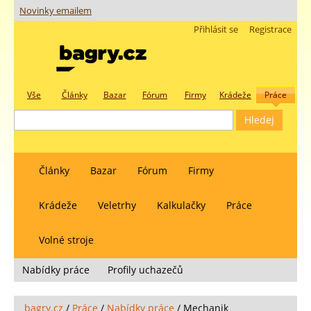
Novinky emailem
Přihlásit se
Registrace
Vše
Články
Bazar
Fórum
Firmy
Krádeže
Práce
Články
Bazar
Fórum
Firmy
Krádeže
Veletrhy
Kalkulačky
Práce
Volné stroje
Nabídky práce
Profily uchazečů
bagry.cz
/
Práce
/
Nabídky práce
/
Mechanik