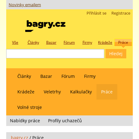
Novinky emailem
Přihlásit se
Registrace
Vše
Články
Bazar
Fórum
Firmy
Krádeže
Práce
Články
Bazar
Fórum
Firmy
Krádeže
Veletrhy
Kalkulačky
Práce
Volné stroje
Nabídky práce
Profily uchazečů
bagry.cz
/
Práce