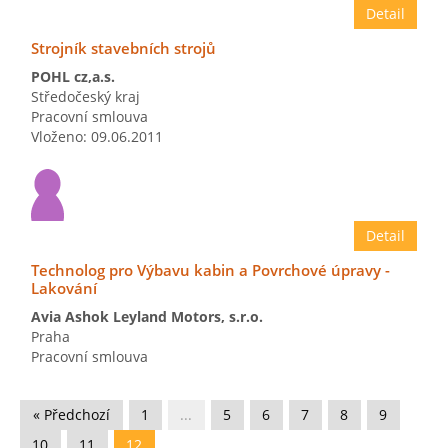
Detail
Strojník stavebních strojů
POHL cz,a.s.
Středočeský kraj
Pracovní smlouva
Vloženo: 09.06.2011
Detail
Technolog pro Výbavu kabin a Povrchové úpravy -
Lakování
Avia Ashok Leyland Motors, s.r.o.
Praha
Pracovní smlouva
Vloženo: 08.06.2011
« Předchozí
1
...
5
6
7
8
9
10
11
12