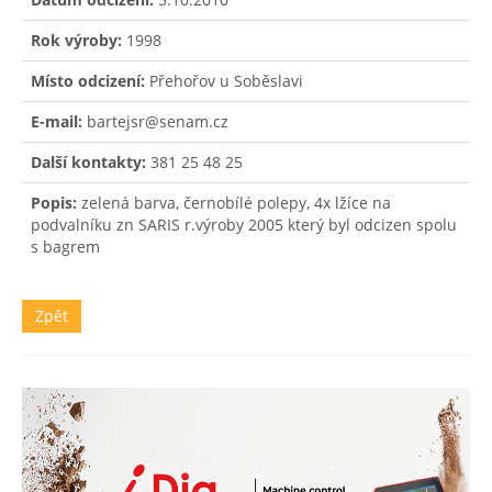
Rok výroby:
1998
Místo odcizení:
Přehořov u Soběslavi
E-mail:
bartejsr@senam.cz
Další kontakty:
381 25 48 25
Popis:
zelená barva, černobílé polepy, 4x lžíce na
podvalníku zn SARIS r.výroby 2005 který byl odcizen spolu
s bagrem
Zpět