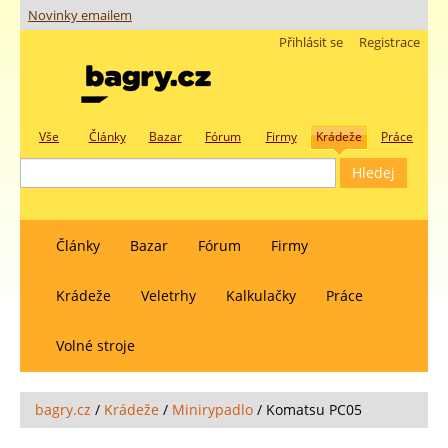
Novinky emailem
Přihlásit se
Registrace
Vše
Články
Bazar
Fórum
Firmy
Krádeže
Práce
Články
Bazar
Fórum
Firmy
Krádeže
Veletrhy
Kalkulačky
Práce
Volné stroje
bagry.cz
/
Krádeže
/
Minirypadlo
/
Komatsu PC05