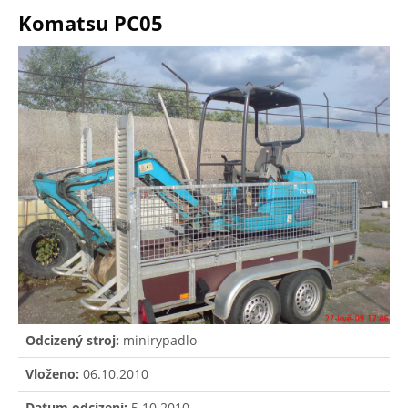
Komatsu PC05
Odcizený stroj:
minirypadlo
Vloženo:
06.10.2010
Datum odcizení:
5.10.2010