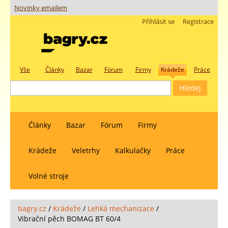
Novinky emailem
Přihlásit se
Registrace
Vše
Články
Bazar
Fórum
Firmy
Krádeže
Práce
Články
Bazar
Fórum
Firmy
Krádeže
Veletrhy
Kalkulačky
Práce
Volné stroje
bagry.cz
/
Krádeže
/
Lehká mechanizace
/
Vibrační pěch BOMAG BT 60/4