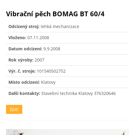
Vibrační pěch BOMAG BT 60/4
Odcizený stroj:
lehká mechanizace
Vloženo:
07.11.2008
Datum odcizení:
9.9.2008
Rok výroby:
2007
Výr. č. stroje:
101540502752
Místo odcizení:
Klatovy
Další kontakty:
Stavební technika Klatovy 376320646
Zpět