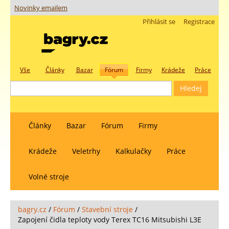
Novinky emailem
Přihlásit se
Registrace
Vše
Články
Bazar
Fórum
Firmy
Krádeže
Práce
Články
Bazar
Fórum
Firmy
Krádeže
Veletrhy
Kalkulačky
Práce
Volné stroje
bagry.cz
/
Fórum
/
Stavební stroje
/
Zapojení čidla teploty vody Terex TC16 Mitsubishi L3E