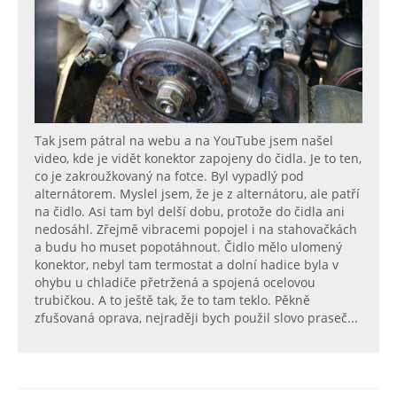
Tak jsem pátral na webu a na YouTube jsem našel
video, kde je vidět konektor zapojeny do čidla. Je to ten,
co je zakroužkovaný na fotce. Byl vypadlý pod
alternátorem. Myslel jsem, že je z alternátoru, ale patří
na čidlo. Asi tam byl delší dobu, protože do čidla ani
nedosáhl. Zřejmě vibracemi popojel i na stahovačkách
a budu ho muset popotáhnout. Čidlo mělo ulomený
konektor, nebyl tam termostat a dolní hadice byla v
ohybu u chladiče přetržená a spojená ocelovou
trubičkou. A to ještě tak, že to tam teklo. Pěkně
zfušovaná oprava, nejraději bych použil slovo praseč...