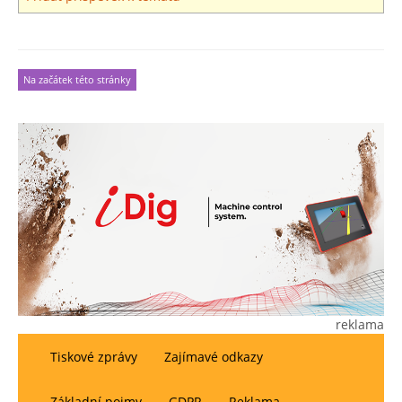
Na začátek této stránky
reklama
Tiskové zprávy
Zajímavé odkazy
Základní pojmy
GDPR
Reklama