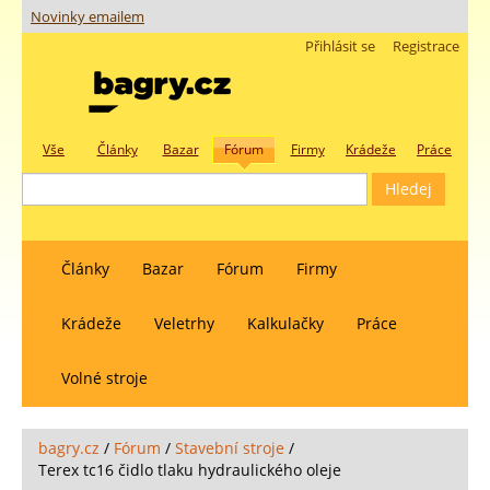
Novinky emailem
Přihlásit se
Registrace
Vše
Články
Bazar
Fórum
Firmy
Krádeže
Práce
Články
Bazar
Fórum
Firmy
Krádeže
Veletrhy
Kalkulačky
Práce
Volné stroje
bagry.cz
/
Fórum
/
Stavební stroje
/
Terex tc16 čidlo tlaku hydraulického oleje