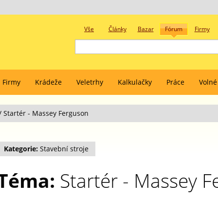
Vše
Články
Bazar
Fórum
Firmy
Firmy
Krádeže
Veletrhy
Kalkulačky
Práce
Volné
/
Startér - Massey Ferguson
Kategorie:
Stavební stroje
Téma:
Startér - Massey F