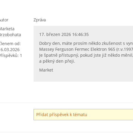
Autor
Zpráva
Marketa
17. březen 2026 16:46:35
Brzobohata
Dobry den, máte prosím někdo zkušenost s vyn
Členem od:
Massey Ferguson Fermec Elektron 965 (r.v.1997
16.03.2026
Je špatně přístupný, pokud jste již někdo měni
Příspěvků: 1
a pěkný den přeji.
Market
Přidat příspěvek k tématu