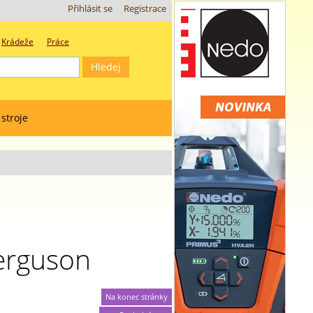
Přihlásit se
Registrace
Krádeže
Práce
 stroje
erguson
Na konec stránky