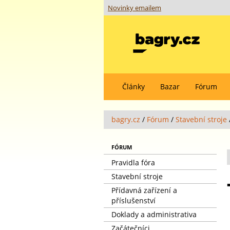
Novinky emailem
Články
Bazar
Fórum
bagry.cz
/
Fórum
/
Stavební stroje
FÓRUM
Pravidla fóra
Stavební stroje
Přídavná zařízení a
příslušenství
Doklady a administrativa
Začátečníci