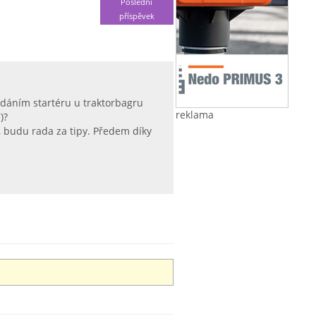
Poslední
příspěvek
dáním startéru u traktorbagru
reklama
)?
l, budu rada za tipy. Předem díky