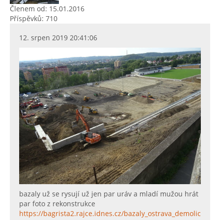
Členem od: 15.01.2016
Příspěvků: 710
12. srpen 2019 20:41:06
bazaly už se rysují už jen par uráv a mladí mužou hrát
par foto z rekonstrukce
https://bagrista2.rajce.idnes.cz/bazaly_ostrava_demolice