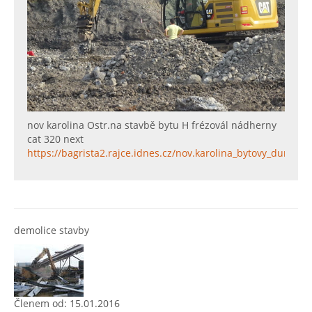
nov karolina Ostr.na stavbě bytu H frézovál nádherny
cat 320 next
https://bagrista2.rajce.idnes.cz/nov.karolina_bytovy_dum_H/
demolice stavby
Členem od: 15.01.2016