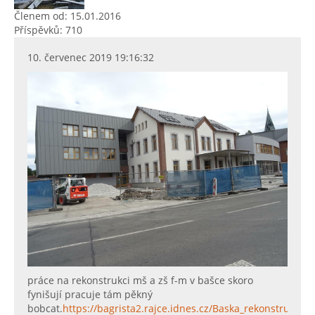
Členem od: 15.01.2016
Příspěvků: 710
10. červenec 2019 19:16:32
práce na rekonstrukci mš a zš f-m v bašce skoro
fynišují pracuje tám pěkný
bobcat.
https://bagrista2.rajce.idnes.cz/Baska_rekonstrukce