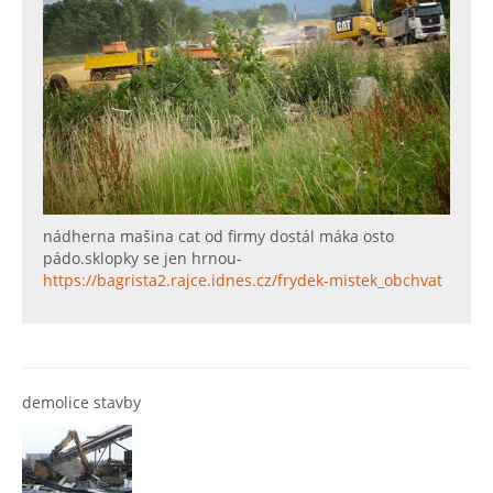
nádherna mašina cat od firmy dostál máka osto
pádo.sklopky se jen hrnou-
https://bagrista2.rajce.idnes.cz/frydek-mistek_obchvat
demolice stavby