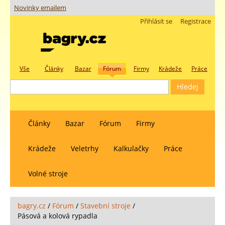
Novinky emailem
Přihlásit se
Registrace
Vše
Články
Bazar
Fórum
Firmy
Krádeže
Práce
Články
Bazar
Fórum
Firmy
Krádeže
Veletrhy
Kalkulačky
Práce
Volné stroje
bagry.cz
/
Fórum
/
Stavební stroje
/
Pásová a kolová rypadla