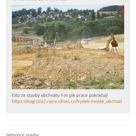
foto ze stavby obchvatu f-m jak prace pokračují
https://bagrista2.rajce.idnes.cz/frydek-mistek_obchvat
demolice stavby