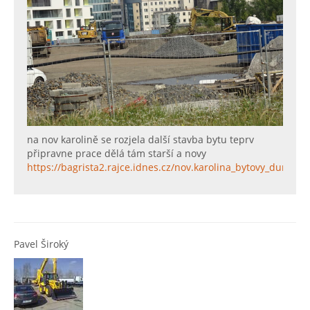
na nov karolině se rozjela další stavba bytu teprv
připravne prace dělá tám starší a novy
https://bagrista2.rajce.idnes.cz/nov.karolina_bytovy_dum_H
Pavel Široký