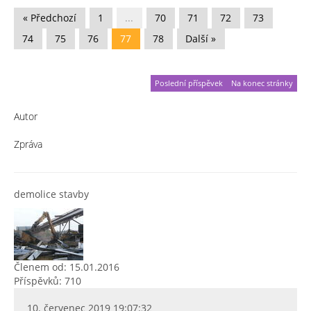
« Předchozí
1
...
70
71
72
73
74
75
76
77
78
Další »
Poslední příspěvek
Na konec stránky
Autor
Zpráva
demolice stavby
Členem od: 15.01.2016
Příspěvků: 710
10. červenec 2019 19:07:32