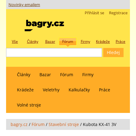
Novinky emailem
Přihlásit se
Registrace
Vše
Články
Bazar
Fórum
Firmy
Krádeže
Práce
Články
Bazar
Fórum
Firmy
Krádeže
Veletrhy
Kalkulačky
Práce
Volné stroje
bagry.cz
/
Fórum
/
Stavební stroje
/
Kubota KX-41 3V