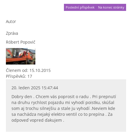
Poslední příspěvek
Na konec stránky
Autor
Zpráva
Róbert Popovič
Členem od: 15.10.2015
Příspěvků: 17
20. leden 2025 15:47:44
Dobry den . Chcem vás poprosit o radu . Pri prepnutí
na druhu rychlost pojazdu mi vyhodí poistku, skúšal
som aj trochu silnejšiu a stale ju vyhodí .Neviem kde
sa nachádza nejaký elektro ventil co to prepína . Za
odpoveď vopred ďakujem .