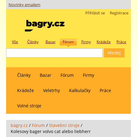
Novinky emailem
Přihlásit se
Registrace
Vše
Články
Bazar
Fórum
Firmy
Krádeže
Práce
Články
Bazar
Fórum
Firmy
Krádeže
Veletrhy
Kalkulačky
Práce
Volné stroje
bagry.cz
/
Fórum
/
Stavební stroje
/
Kolesovy bager volvo cat alebo liebherr