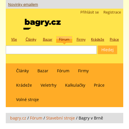
Novinky emailem
Přihlásit se
Registrace
Vše
Články
Bazar
Fórum
Firmy
Krádeže
Práce
Články
Bazar
Fórum
Firmy
Krádeže
Veletrhy
Kalkulačky
Práce
Volné stroje
bagry.cz
/
Fórum
/
Stavební stroje
/
Bagry v Brně