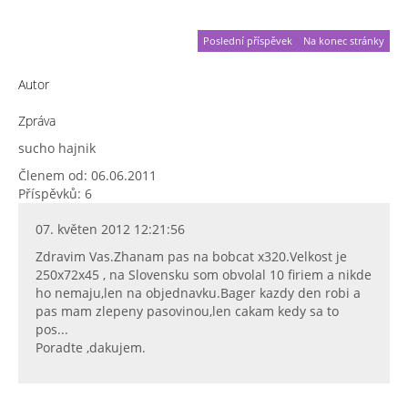
Poslední příspěvek
Na konec stránky
Autor
Zpráva
sucho hajnik
Členem od: 06.06.2011
Příspěvků: 6
07. květen 2012 12:21:56
Zdravim Vas.Zhanam pas na bobcat x320.Velkost je
250x72x45 , na Slovensku som obvolal 10 firiem a nikde
ho nemaju,len na objednavku.Bager kazdy den robi a
pas mam zlepeny pasovinou,len cakam kedy sa to
pos...
Poradte ,dakujem.