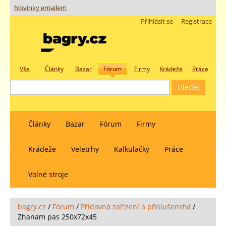
Novinky emailem
Přihlásit se
Registrace
Vše
Články
Bazar
Fórum
Firmy
Krádeže
Práce
Články
Bazar
Fórum
Firmy
Krádeže
Veletrhy
Kalkulačky
Práce
Volné stroje
bagry.cz
/
Fórum
/
Přídavná zařízení a příslušenství
/
Zhanam pas 250x72x45