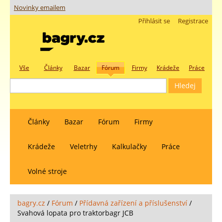
Novinky emailem
Přihlásit se
Registrace
Vše
Články
Bazar
Fórum
Firmy
Krádeže
Práce
Články
Bazar
Fórum
Firmy
Krádeže
Veletrhy
Kalkulačky
Práce
Volné stroje
bagry.cz
/
Fórum
/
Přídavná zařízení a příslušenství
/
Svahová lopata pro traktorbagr JCB