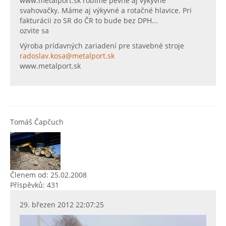
www.metalport.sk robíme pevné aj výkyvné
svahovačky. Máme aj výkyvné a rotačné hlavice. Pri
fakturácii zo SR do ČR to bude bez DPH...
ozvite sa
Výroba prídavných zariadení pre stavebné stroje
radoslav.kosa@metalport.sk
www.metalport.sk
Tomáš Čapčuch
Členem od: 25.02.2008
Příspěvků: 431
29. březen 2012 22:07:25