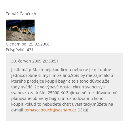
Tomáš Čapčuch
Členem od: 25.02.2008
Příspěvků: 431
30. červen 2009 20:39:51
Jestli má p.Mach nějakou firmu nebo né je mi úplně
jedno,osobně si myslím,že ano.Spíš by mě zajímalo u
kterého prodejce koupil bagr a to z toho důvodu,že
tady uváděl,že ve výbavě dostal okruh svahovky +
svahovku za tuším 25000 Kč.Zajímá mě to z důvodu mé
plánované obměny bagru a rozhodování u koho
koupit.Pokud to nebudete chtít uvést tady,můžete na
e-mail
tomascapcuch@seznam.cz
Děkuji.