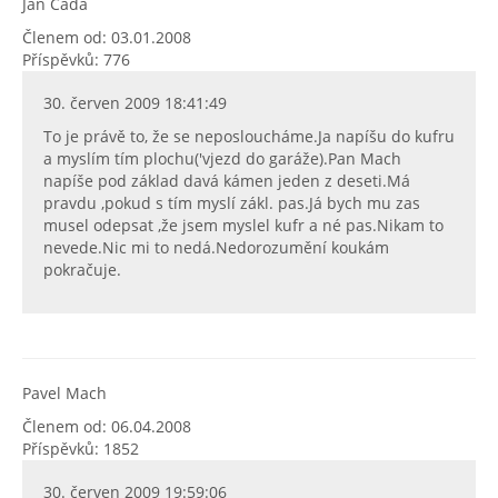
Jan Čada
Členem od: 03.01.2008
Příspěvků: 776
30. červen 2009 18:41:49
To je právě to, že se neposloucháme.Ja napíšu do kufru
a myslím tím plochu('vjezd do garáže).Pan Mach
napíše pod základ davá kámen jeden z deseti.Má
pravdu ,pokud s tím myslí zákl. pas.Já bych mu zas
musel odepsat ,že jsem myslel kufr a né pas.Nikam to
nevede.Nic mi to nedá.Nedorozumění koukám
pokračuje.
Pavel Mach
Členem od: 06.04.2008
Příspěvků: 1852
30. červen 2009 19:59:06