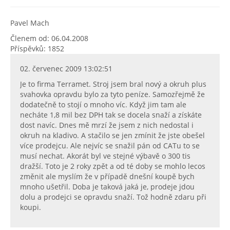
Pavel Mach
Členem od: 06.04.2008
Příspěvků: 1852
02. červenec 2009 13:02:51
Je to firma Terramet. Stroj jsem bral nový a okruh plus
svahovka opravdu bylo za tyto peníze. Samozřejmě že
dodatečně to stojí o mnoho víc. Když jim tam ale
necháte 1,8 mil bez DPH tak se docela snaží a získáte
dost navíc. Dnes mě mrzí že jsem z nich nedostal i
okruh na kladivo. A stačilo se jen zmínit že jste obešel
více prodejcu. Ale nejvíc se snažil pán od CATu to se
musí nechat. Akorát byl ve stejné výbavě o 300 tis
dražší. Toto je 2 roky zpět a od té doby se mohlo lecos
změnit ale myslím že v případě dnešní koupě bych
mnoho ušetřil. Doba je taková jaká je, prodeje jdou
dolu a prodejci se opravdu snaží. Tož hodně zdaru při
koupi.