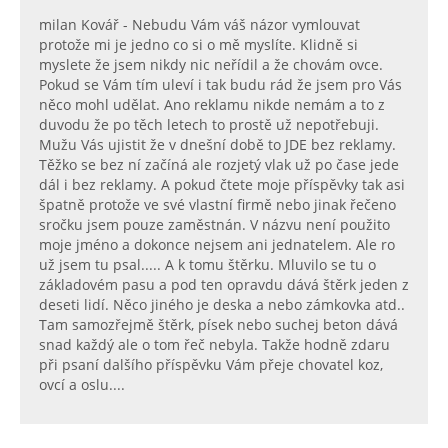
milan Kovář - Nebudu Vám váš názor vymlouvat
protože mi je jedno co si o mě myslíte. Klidně si
myslete že jsem nikdy nic neřídil a že chovám ovce.
Pokud se Vám tím uleví i tak budu rád že jsem pro Vás
něco mohl udělat. Ano reklamu nikde nemám a to z
duvodu že po těch letech to prostě už nepotřebuji.
Mužu Vás ujistit že v dnešní době to JDE bez reklamy.
Těžko se bez ní začíná ale rozjetý vlak už po čase jede
dál i bez reklamy. A pokud čtete moje příspěvky tak asi
špatně protože ve své vlastní firmě nebo jinak řečeno
sročku jsem pouze zaměstnán. V názvu není použito
moje jméno a dokonce nejsem ani jednatelem. Ale ro
už jsem tu psal..... A k tomu štěrku. Mluvilo se tu o
základovém pasu a pod ten opravdu dává štěrk jeden z
deseti lidí. Něco jiného je deska a nebo zámkovka atd..
Tam samozřejmě štěrk, písek nebo suchej beton dává
snad každý ale o tom řeč nebyla. Takže hodně zdaru
při psaní dalšího příspěvku Vám přeje chovatel koz,
ovcí a oslu....