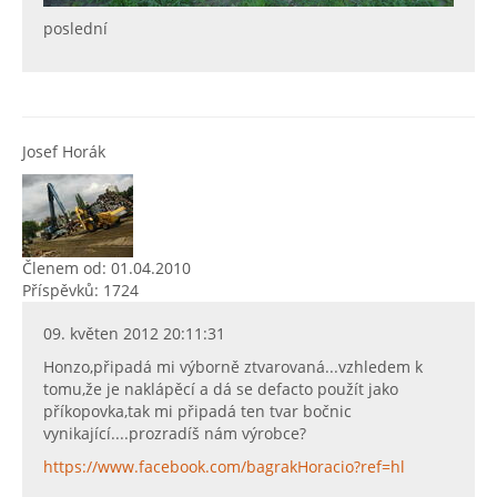
poslední
Josef Horák
Členem od: 01.04.2010
Příspěvků: 1724
09. květen 2012 20:11:31
Honzo,připadá mi výborně ztvarovaná...vzhledem k
tomu,že je naklápěcí a dá se defacto použít jako
příkopovka,tak mi připadá ten tvar bočnic
vynikající....prozradíš nám výrobce?
https://www.facebook.com/bagrakHoracio?ref=hl