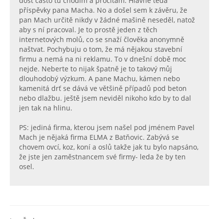
dost často tu chodím a pročítám. Hlavně teda
příspěvky pana Macha. No a došel sem k závěru, že
pan Mach určitě nikdy v žádné mašině neseděl, natož
aby s ní pracoval. Je to prostě jeden z těch
internetových molů, co se snaží člověka anonymně
naštvat. Pochybuju o tom, že má nějakou stavební
firmu a nemá na ni reklamu. To v dnešní době moc
nejde. Neberte to nijak špatně je to takový můj
dlouhodobý výzkum. A pane Machu, kámen nebo
kamenitá drť se dává ve většině případů pod beton
nebo dlažbu. ještě jsem neviděl nikoho kdo by to dal
jen tak na hlinu.
PS: jediná firma, kterou jsem našel pod jménem Pavel
Mach je nějaká firma ELMA z Batňovic. Zabývá se
chovem ovcí, koz, koní a oslů takže jak tu bylo napsáno,
že jste jen zaměstnancem své firmy- leda že by ten
osel.