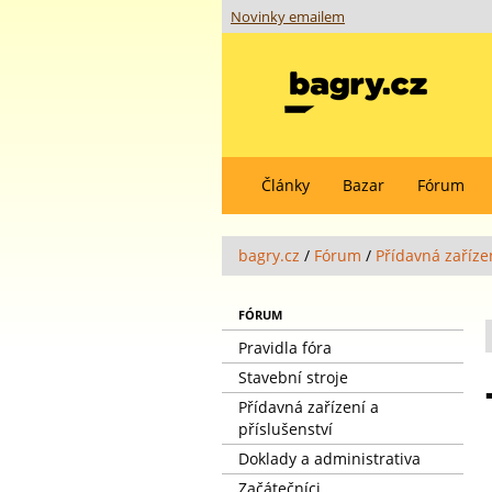
Novinky emailem
Články
Bazar
Fórum
bagry.cz
/
Fórum
/
Přídavná zařízen
FÓRUM
Pravidla fóra
Stavební stroje
Přídavná zařízení a
příslušenství
Doklady a administrativa
Začátečníci