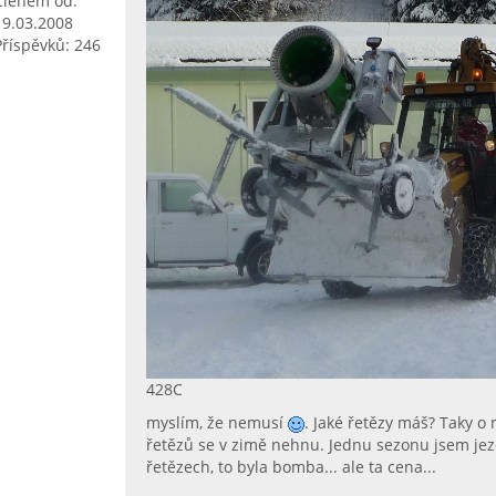
Členem od:
19.03.2008
Příspěvků: 246
428C
myslím, že nemusí
. Jaké řetězy máš? Taky o
řetězů se v zimě nehnu. Jednu sezonu jsem jez
řetězech, to byla bomba... ale ta cena...