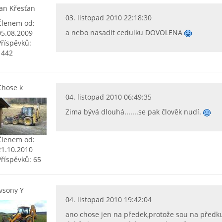
Jan Křesťan
03. listopad 2010 22:18:30
Členem od:
a nebo nasadit cedulku DOVOLENA
05.08.2009
Příspěvků:
1442
Chose k
04. listopad 2010 06:49:35
Zima bývá dlouhá.......se pak člověk nudí.
Členem od:
21.10.2010
Příspěvků: 65
ivsony Y
04. listopad 2010 19:42:04
ano chose jen na předek,protože sou na předku 