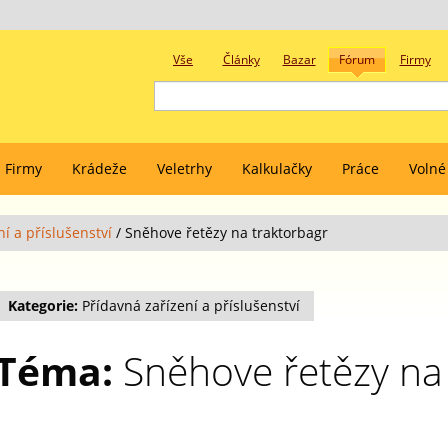
Vše
Články
Bazar
Fórum
Firmy
Firmy
Krádeže
Veletrhy
Kalkulačky
Práce
Volné
í a příslušenství
/
Sněhove řetězy na traktorbagr
Kategorie:
Přídavná zařízení a příslušenství
Téma:
Sněhove řetězy na 