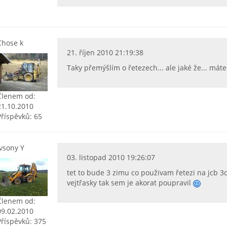
Chose k
21. říjen 2010 21:19:38
Taky přemýšlím o řetezech... ale jaké že... máte
Členem od:
21.10.2010
Příspěvků: 65
ivsony Y
03. listopad 2010 19:26:07
tet to bude 3 zimu co použivam řetezi na jcb 3
vejtřasky tak sem je akorat poupravil
Členem od:
09.02.2010
Příspěvků: 375