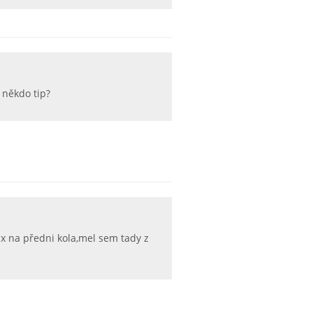
 někdo tip?
cx na předni kola,mel sem tady z