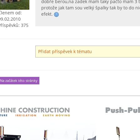
dobře berou,na zadek mam taky pačto mam 3 t
protože jak tam sou velký špalky tak by to do 
Členem od:
efekt.
09.02.2010
Příspěvků: 375
Přidat příspěvek k tématu
Na začátek této stránky