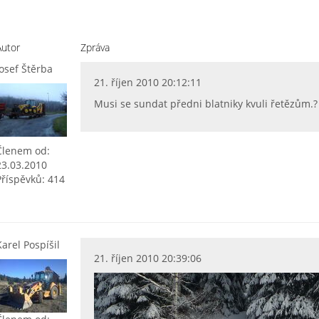
Autor
Zpráva
Josef Štěrba
21. říjen 2010 20:12:11
Musi se sundat předni blatniky kvuli řetězům.?
Členem od:
23.03.2010
Příspěvků: 414
Karel Pospíšil
21. říjen 2010 20:39:06