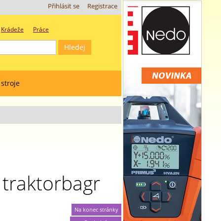
Přihlásit se
Registrace
Krádeže
Práce
 stroje
traktorbagr
Na konec stránky