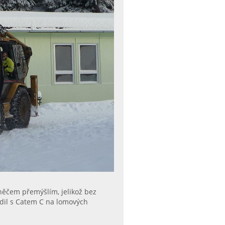
 něčem přemýšlím, jelikož bez
dil s Catem C na lomových