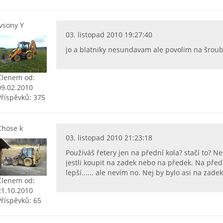
ivsony Y
03. listopad 2010 19:27:40
jo a blatniky nesundavam ale povolim na šrou
Členem od:
09.02.2010
Příspěvků: 375
Chose k
03. listopad 2010 21:23:18
Používáš řetery jen na přední kola? stačí to? 
jestli koupit na zadek nebo na předek. Na předku
lepší...... ale nevím no. Nej by bylo asi na zade
Členem od:
21.10.2010
Příspěvků: 65