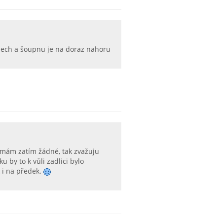
bech a šoupnu je na doraz nahoru
Nemám zatím žádné, tak zvažuju
 by to k vůli zadlici bylo
k i na předek.