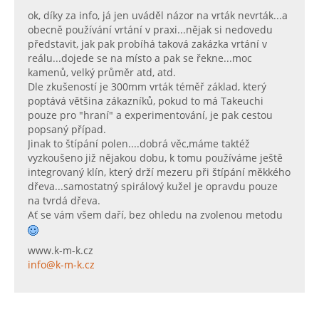
ok, díky za info, já jen uváděl názor na vrták nevrták...a
obecně používání vrtání v praxi...nějak si nedovedu
představit, jak pak probíhá taková zakázka vrtání v
reálu...dojede se na místo a pak se řekne...moc
kamenů, velký průměr atd, atd.
Dle zkušeností je 300mm vrták téměř základ, který
poptává většina zákazníků, pokud to má Takeuchi
pouze pro "hraní" a experimentování, je pak cestou
popsaný případ.
Jinak to štípání polen....dobrá věc,máme taktéž
vyzkoušeno již nějakou dobu, k tomu používáme ještě
integrovaný klín, který drží mezeru při štípání měkkého
dřeva...samostatný spirálový kužel je opravdu pouze
na tvrdá dřeva.
Ať se vám všem daří, bez ohledu na zvolenou metodu
www.k-m-k.cz
info@k-m-k.cz