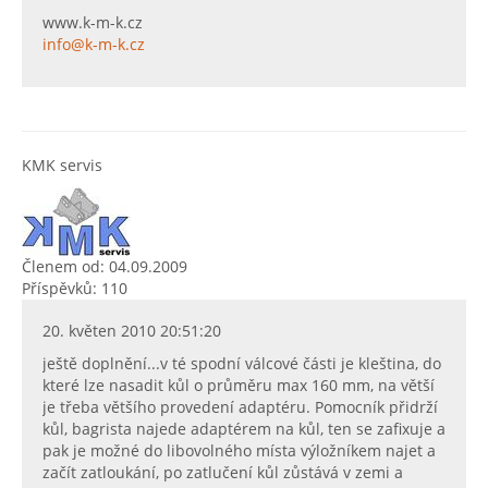
www.k-m-k.cz
info@k-m-k.cz
KMK servis
Členem od: 04.09.2009
Příspěvků: 110
20. květen 2010 20:51:20
ještě doplnění...v té spodní válcové části je kleština, do
které lze nasadit kůl o průměru max 160 mm, na větší
je třeba většího provedení adaptéru. Pomocník přidrží
kůl, bagrista najede adaptérem na kůl, ten se zafixuje a
pak je možné do libovolného místa výložníkem najet a
začít zatloukání, po zatlučení kůl zůstává v zemi a