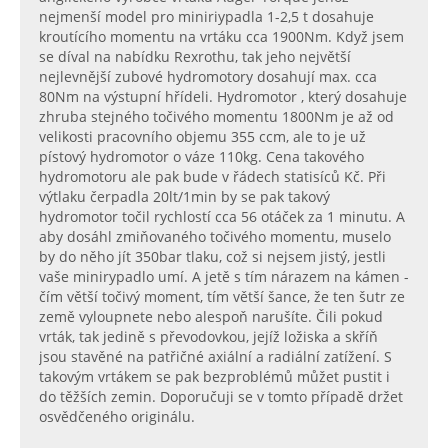
nejmenší model pro miniriypadla 1-2,5 t dosahuje
kroutícího momentu na vrtáku cca 1900Nm. Když jsem
se díval na nabídku Rexrothu, tak jeho největší
nejlevnější zubové hydromotory dosahují max. cca
80Nm na výstupní hřídeli. Hydromotor , který dosahuje
zhruba stejného točivého momentu 1800Nm je až od
velikosti pracovního objemu 355 ccm, ale to je už
pístový hydromotor o váze 110kg. Cena takového
hydromotoru ale pak bude v řádech statisíců Kč. Při
výtlaku čerpadla 20lt/1min by se pak takový
hydromotor točil rychlostí cca 56 otáček za 1 minutu. A
aby dosáhl zmiňovaného točivého momentu, muselo
by do něho jít 350bar tlaku, což si nejsem jistý, jestli
vaše minirypadlo umí. A jetě s tím nárazem na kámen -
čím větší točivý moment, tím větší šance, že ten šutr ze
země vyloupnete nebo alespoň narušíte. Čili pokud
vrták, tak jedině s převodovkou, jejíž ložiska a skříň
jsou stavěné na patřičné axiální a radiální zatížení. S
takovým vrtákem se pak bezproblémů můžet pustit i
do těžších zemin. Doporučuji se v tomto případě držet
osvědčeného originálu.