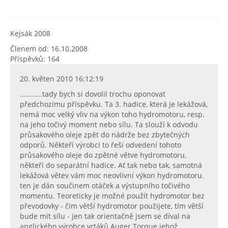
Kejsák 2008
Členem od: 16.10.2008
Příspěvků: 164
20. květen 2010 16:12:19
...........tady bych si dovolil trochu oponovat
předchozímu příspěvku. Ta 3. hadice, která je lekážová,
nemá moc velký vliv na výkon toho hydromotoru, resp.
na jeho točivý moment nebo sílu. Ta slouží k odvodu
průsakového oleje zpět do nádrže bez zbytečných
odporů. Někteří výrobci to řeší odvedení tohoto
průsakového oleje do zpětné větve hydromotoru,
někteří do separátní hadice. Ať tak nebo tak, samotná
lekážová větev vám moc neovlivní výkon hydromotoru.
ten je dán součinem otáček a výstupního točivého
momentu. Teoreticky je možné použít hydromotor bez
převodovky - čím větší hydromotor použijete, tím větší
bude mít sílu - jen tak orientačně jsem se díval na
anglického výrobce vrtáků Auger Torque jehož