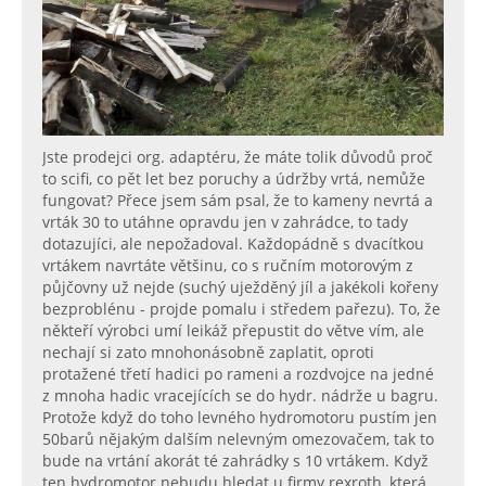
Jste prodejci org. adaptéru, že máte tolik důvodů proč
to scifi, co pět let bez poruchy a údržby vrtá, nemůže
fungovat? Přece jsem sám psal, že to kameny nevrtá a
vrták 30 to utáhne opravdu jen v zahrádce, to tady
dotazujíci, ale nepožadoval. Každopádně s dvacítkou
vrtákem navrtáte většinu, co s ručním motorovým z
půjčovny už nejde (suchý uježděný jíl a jakékoli kořeny
bezproblénu - projde pomalu i středem pařezu). To, že
někteří výrobci umí leikáž přepustit do větve vím, ale
nechají si zato mnohonásobně zaplatit, oproti
protažené třetí hadici po rameni a rozdvojce na jedné
z mnoha hadic vracejících se do hydr. nádrže u bagru.
Protože když do toho levného hydromotoru pustím jen
50barů nějakým dalším nelevným omezovačem, tak to
bude na vrtání akorát té zahrádky s 10 vrtákem. Když
ten hydromotor nebudu hledat u firmy rexroth, která