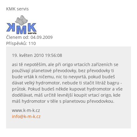
KMK servis
Členem od: 04.09.2009
Příspěvků: 110
19. květen 2010 19:56:08
asi tě nepotěším, ale při origo vrtacích zařízeních se
používají planetové převodovky, bez převodovky ti
bude vrták k ničemu, nic to nevyvrtá, pokud budeš
dávat velký hydromotor, nebude ti stačit litráž bagru -
průtok. Pokud budeš někde kupovat hydromotor a vše
dodělávat, máš určitě levnější koupit vrtací origo, kde
máš hydromotor v těle s planetovou převodovkou.
www.k-m-k.cz
info@k-m-k.cz