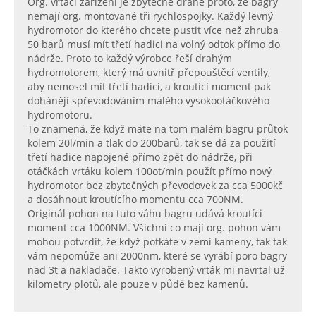
Org. vrtací zařízení je zbytečně drahé proto, že bagry
nemají org. montované tři rychlospojky. Každý levný
hydromotor do kterého chcete pustit více než zhruba
50 barů musí mít třetí hadici na volný odtok přímo do
nádrže. Proto to každý výrobce řeší drahým
hydromotorem, který má uvnitř přepouštěcí ventily,
aby nemosel mít třetí hadici, a kroutící moment pak
dohánějí spřevodováním malého vysokootáčkového
hydromotoru.
To znamená, že když máte na tom malém bagru průtok
kolem 20l/min a tlak do 200barů, tak se dá za použití
třetí hadice napojené přímo zpět do nádrže, při
otáčkách vrtáku kolem 100ot/min použít přímo nový
hydromotor bez zbytečných převodovek za cca 5000kč
a dosáhnout kroutícího momentu cca 700NM.
Originál pohon na tuto váhu bagru udává kroutíci
moment cca 1000NM. Všichni co mají org. pohon vám
mohou potvrdit, že když potkáte v zemi kameny, tak tak
vám nepomůže ani 2000nm, které se vyrábí poro bagry
nad 3t a nakladače. Takto vyrobený vrták mi navrtal už
kilometry plotů, ale pouze v půdě bez kamenů.