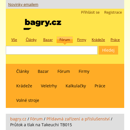
Novinky emailem
Přihlásit se
Registrace
Vše
Články
Bazar
Fórum
Firmy
Krádeže
Práce
Články
Bazar
Fórum
Firmy
Krádeže
Veletrhy
Kalkulačky
Práce
Volné stroje
bagry.cz
/
Fórum
/
Přídavná zařízení a příslušenství
/
Průtok a tlak na Takeuchi TB015