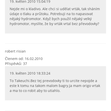
19. květen 2010 15:04:19
Nejde mi o kladivo. Ale chci si udělat vrták, tak sháním
údaje o tlaku a průtoku. Potrebuji na to napasovat
nějaký hydromotor. Když bych použil nějaký velký
hydromotor, myslíte, že by vrták vrtal bez převodovky?
robert risian
Členem od: 16.02.2010
Příspěvků: 37
19. květen 2010 18:33:24
To Takeuchi.Bez tej prevodovky ti to urcite nepojde a
este k tomu na takom malom bagry.Ja mam origo vrtak
a ma to co robit aby to utiahlo.