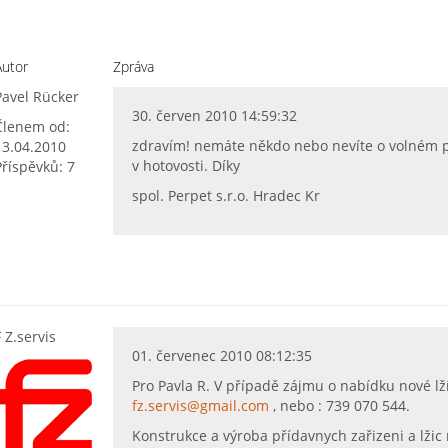
Autor
Zpráva
Pavel Rücker
30. červen 2010 14:59:32
Členem od:
zdravím! nemáte někdo nebo nevíte o volném 
13.04.2010
v hotovosti. Díky
Příspěvků: 7
spol. Perpet s.r.o. Hradec Kr
F Z.servis
01. červenec 2010 08:12:35
Pro Pavla R. V případě zájmu o nabídku nové lž
fz.servis@gmail.com
, nebo : 739 070 544.
Konstrukce a výroba přídavnych zařizeni a lžic