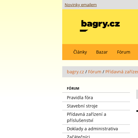
Novinky emailem
Články
Bazar
Fórum
bagry.cz
/
Fórum
/
Přídavná zařízen
FÓRUM
Pravidla fóra
Stavební stroje
Přídavná zařízení a
příslušenství
Doklady a administrativa
Začátečníci