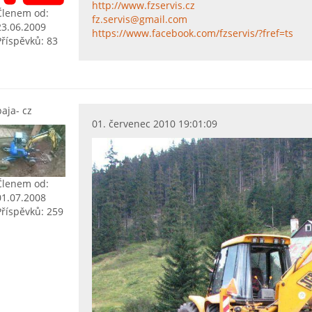
http://www.fzservis.cz
Členem od:
fz.servis@gmail.com
23.06.2009
https://www.facebook.com/fzservis/?fref=ts
Příspěvků: 83
paja- cz
01. červenec 2010 19:01:09
Členem od:
01.07.2008
Příspěvků: 259