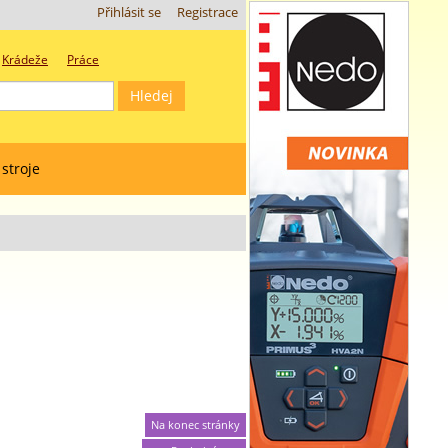
Přihlásit se
Registrace
Krádeže
Práce
 stroje
Na konec stránky