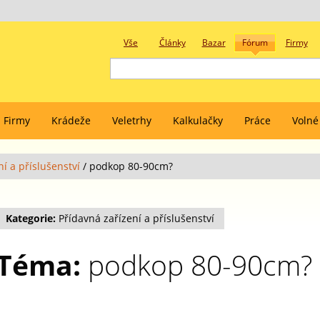
Vše
Články
Bazar
Fórum
Firmy
Firmy
Krádeže
Veletrhy
Kalkulačky
Práce
Volné
í a příslušenství
/
podkop 80-90cm?
Kategorie:
Přídavná zařízení a příslušenství
Téma:
podkop 80-90cm?