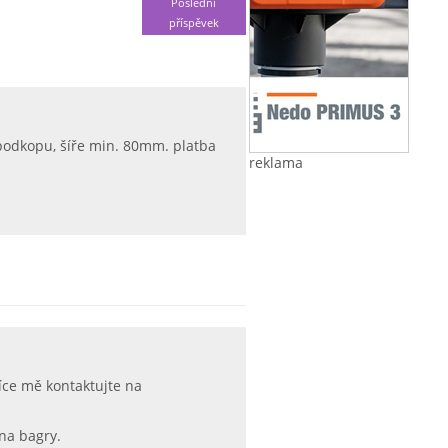
Poslední
příspěvek
podkopu, šíře min. 80mm. platba
reklama
íce mě kontaktujte na
 na bagry.