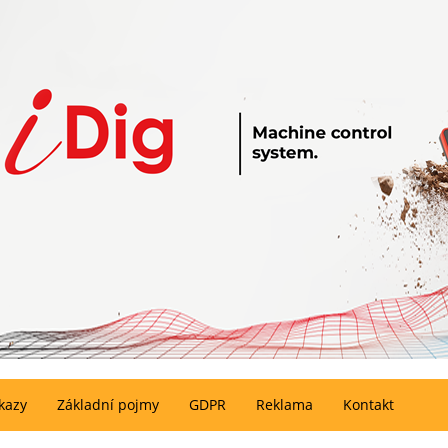
kazy
Základní pojmy
GDPR
Reklama
Kontakt