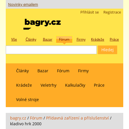
Novinky emailem
Přihlásit se
Registrace
Vše
Články
Bazar
Fórum
Firmy
Krádeže
Práce
Články
Bazar
Fórum
Firmy
Krádeže
Veletrhy
Kalkulačky
Práce
Volné stroje
bagry.cz
/
Fórum
/
Přídavná zařízení a příslušenství
/
kladivo hrk 2000