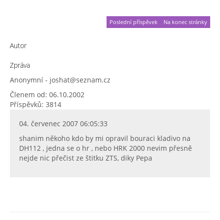
Poslední příspěvek
Na konec stránky
Autor
Zpráva
Anonymní - joshat@seznam.cz
Členem od: 06.10.2002
Příspěvků: 3814
04. červenec 2007 06:05:33
shanim někoho kdo by mi opravil bouraci kladivo na
DH112 , jedna se o hr , nebo HRK 2000 nevim přesně
nejde nic přečist ze štitku ZTS, diky Pepa