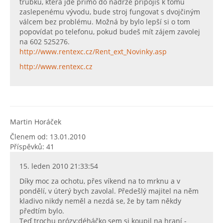
trubku, která jde přímo do nádrže připojíš k tomu
zaslepenému vývodu, bude stroj fungovat s dvojčiným
válcem bez problému. Možná by bylo lepší si o tom
popovídat po telefonu, pokud budeš mít zájem zavolej
na 602 525276.
http://www.rentexc.cz/Rent_ext_Novinky.asp
http://www.rentexc.cz
Martin Horáček
Členem od: 13.01.2010
Příspěvků: 41
15. leden 2010 21:33:54
Díky moc za ochotu, přes víkend na to mrknu a v
pondělí, v úterý bych zavolal. Předešlý majitel na něm
kladivo nikdy neměl a nezdá se, že by tam někdy
předtím bylo.
Teď trochu prózy:déháčko sem si koupil na hraní -