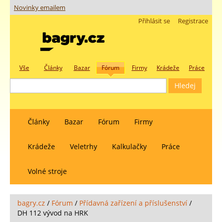
Novinky emailem
Přihlásit se
Registrace
Vše
Články
Bazar
Fórum
Firmy
Krádeže
Práce
Články
Bazar
Fórum
Firmy
Krádeže
Veletrhy
Kalkulačky
Práce
Volné stroje
bagry.cz
/
Fórum
/
Přídavná zařízení a příslušenství
/
DH 112 vývod na HRK