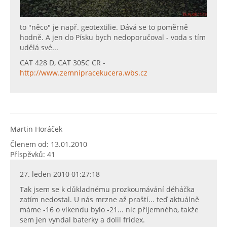
to "něco" je např. geotextilie. Dává se to poměrně
hodně. A jen do Písku bych nedoporučoval - voda s tím
udělá své...
CAT 428 D, CAT 305C CR -
http://www.zemnipracekucera.wbs.cz
Martin Horáček
Členem od: 13.01.2010
Příspěvků: 41
27. leden 2010 01:27:18
Tak jsem se k důkladnému prozkoumávání déháčka
zatím nedostal. U nás mrzne až praští... teď aktuálně
máme -16 o víkendu bylo -21... nic příjemného, takže
sem jen vyndal baterky a dolil fridex.