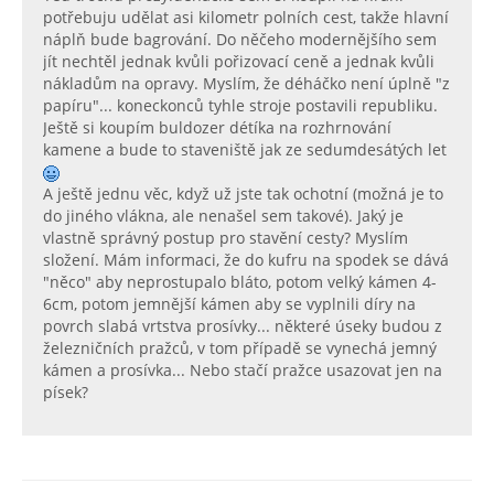
potřebuju udělat asi kilometr polních cest, takže hlavní
náplň bude bagrování. Do něčeho modernějšího sem
jít nechtěl jednak kvůli pořizovací ceně a jednak kvůli
nákladům na opravy. Myslím, že déháčko není úplně "z
papíru"... koneckonců tyhle stroje postavili republiku.
Ještě si koupím buldozer détíka na rozhrnování
kamene a bude to staveniště jak ze sedumdesátých let
A ještě jednu věc, když už jste tak ochotní (možná je to
do jiného vlákna, ale nenašel sem takové). Jaký je
vlastně správný postup pro stavění cesty? Myslím
složení. Mám informaci, že do kufru na spodek se dává
"něco" aby neprostupalo bláto, potom velký kámen 4-
6cm, potom jemnější kámen aby se vyplnili díry na
povrch slabá vrtstva prosívky... některé úseky budou z
železničních pražců, v tom případě se vynechá jemný
kámen a prosívka... Nebo stačí pražce usazovat jen na
písek?