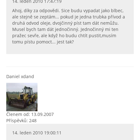
14. leden 2010 17:47:19
Ahoj, díky za odpovědi. Sice budu vypadat jako blbec,
ale stejně se zeptám... pokud je jedna trubka přívod a
druhá odvod oleje, dvojčinný píst tam dát nemůžu.
Musel bych tam dát jednočinný. Jednočinný mi ten
pražec sevře, ale když ho budu chtít pustit,musím
tomu pístu pomoct... jest tak?
Daniel xdand
Členem od: 13.09.2007
Příspěvků: 248
14. leden 2010 19:00:11