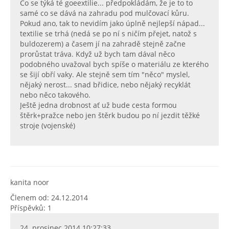
Co se týká té goeextilie... předpokládám, že je to to
samé co se dává na zahradu pod mulčovací kůru.
Pokud ano, tak to nevidím jako úplně nejlepší nápad...
textilie se trhá (nedá se po ní s ničím přejet, natož s
buldozerem) a časem jí na zahradě stejně začne
prorůstat tráva. Když už bych tam dával něco
podobného uvažoval bych spíše o materiálu ze kterého
se šijí obří vaky. Ale stejně sem tím "něco" myslel,
nějaký nerost... snad břidice, nebo nějaký recyklát
nebo něco takového.
Ještě jedna drobnost ať už bude cesta formou
štěrk+pražce nebo jen štěrk budou po ní jezdit těžké
stroje (vojenské)
kanita noor
Členem od: 24.12.2014
Příspěvků: 1
24. prosinec 2014 10:27:33