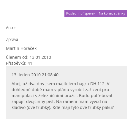
Poslední příspěvek
Na konec stránky
Autor
Zpráva
Martin Horáček
Členem od: 13.01.2010
Příspěvků: 41
13. leden 2010 21:08:40
Ahoj, už dva dny jsem majitelem bagru DH 112. V
dohledné době mám v plánu vyrobit zařízení pro
manipulaci s železničními pražci. Budu potřebovat
zapojit dvojčinný píst. Na rameni mám vývod na
kladivo (dvě trubky). Kde mají tyto dvě trubky páku?