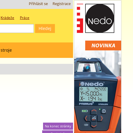
Přihlásit se
Registrace
Krádeže
Práce
 stroje
Na konec stránky