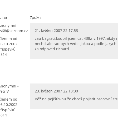
Autor
Zpráva
Anonymní -
21. květen 2007 22:17:53
rs68@seznam.cz
cau bagraci,koupil jsem cat 438,r.v.1997,nikdy 
Členem od:
nechci,ale rad bych vedel jakou a podle jakych p
06.10.2002
za odpoved richard
Příspěvků:
3814
Anonymní -
23. květen 2007 22:13:30
Petr V
Běž na pojišťovnu že chceš pojistit pracovní stro
Členem od:
06.10.2002
Příspěvků:
3814