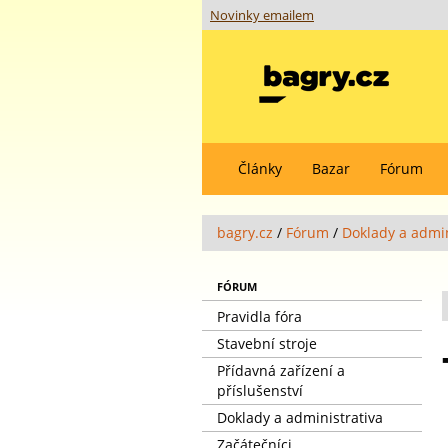
Novinky emailem
Články
Bazar
Fórum
bagry.cz
/
Fórum
/
Doklady a admin
FÓRUM
Pravidla fóra
Stavební stroje
Přídavná zařízení a
příslušenství
Doklady a administrativa
Začátečníci