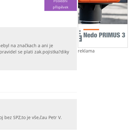
Poslední
příspěvek
nebyl na značkach a ani je
reklama
ravidel se plati zak.pojistka?diky
j bez SPZ,to je vše,čau Petr V.