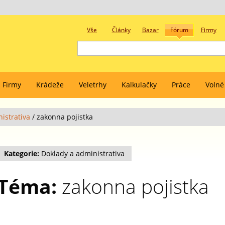
Vše
Články
Bazar
Fórum
Firmy
Firmy
Krádeže
Veletrhy
Kalkulačky
Práce
Volné
istrativa
/
zakonna pojistka
Kategorie:
Doklady a administrativa
Téma:
zakonna pojistka