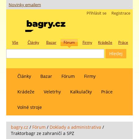
Novinky emailem
Přihlásit se
Registrace
Vše
Články
Bazar
Fórum
Firmy
Krádeže
Práce
Články
Bazar
Fórum
Firmy
Krádeže
Veletrhy
Kalkulačky
Práce
Volné stroje
bagry.cz
/
Fórum
/
Doklady a administrativa
/
Traktorbagr ze zahraničí a SPZ