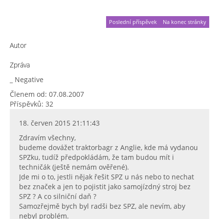
Poslední příspěvek
Na konec stránky
Autor
Zpráva
_ Negative
Členem od: 07.08.2007
Příspěvků: 32
18. červen 2015 21:11:43
Zdravím všechny,
budeme dovážet traktorbagr z Anglie, kde má vydanou
SPZku, tudíž předpokládám, že tam budou mít i
techničák (ještě nemám ověřené).
Jde mi o to, jestli nějak řešit SPZ u nás nebo to nechat
bez značek a jen to pojistit jako samojízdný stroj bez
SPZ ? A co silniční daň ?
Samozřejmě bych byl radši bez SPZ, ale nevím, aby
nebyl problém.