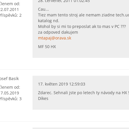
28. červenec 2011 01:02:45
Členem od:
Cau...
22.07.2011
Tiez mam tento stroj ale nemam ziadne tech.
Příspěvků: 2
katalog nd.
Mohol by si mi to preposlat ak to mas v PC ???
za odpoved dakujem
mtapaj@orava.sk
MF 50 HX
Josef Basík
17. květen 2019 12:59:03
Členem od:
Zdarec. Sehnali jste po letech ty návody na HX
17.05.2019
Díkes
Příspěvků: 3