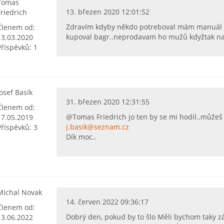
Tomas
13. březen 2020 12:01:52
Friedrich
Zdravím kdyby někdo potreboval mám manuál k
Členem od:
kupoval bagr..neprodavam ho mužů kdyžtak na
13.03.2020
Příspěvků: 1
Josef Basík
31. březen 2020 12:31:55
Členem od:
@Tomas Friedrich jo ten by se mi hodil..můžeš
17.05.2019
j.basik@seznam.cz
Příspěvků: 3
Dík moc..
Michal Novak
14. červen 2022 09:36:17
Členem od:
Dobrý den, pokud by to šlo Měli bychom taky z
13.06.2022