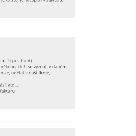
am, či posthunt)
k někoho, kteří se vyznají v daném
íze, udělat v naší firmě,
zí, atd.....
 fakturu