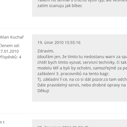
zatím scanuju jak blbec
Milan Kuchař
19. únor 2010 15:55:16
Členem od:
Zdravím,
27.01.2010
(doufám jen, že tímto tu nedostanu warn za sp
Příspěvků: 4
chtěl bych tímto vyzvat, servisní techniky, či ta
modelu MF a byli by ochotni, samozřejmě za pen
zaškolení 3. pracovníků na tento bagr.
Tj. základní f-ce, na co si dát pozor,co tam odchá
Dále pravidelný servis, nebo drobné opravy na
Děkuji
m t