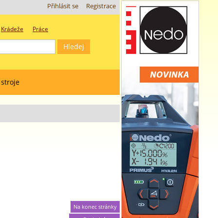
Přihlásit se
Registrace
Krádeže
Práce
 stroje
Na konec stránky