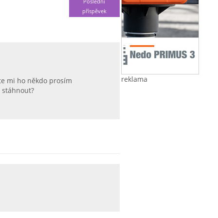
Poslední
příspěvek
reklama
te mi ho někdo prosím
 stáhnout?