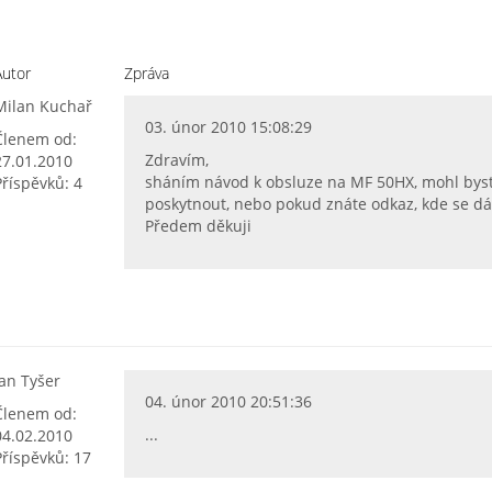
Autor
Zpráva
Milan Kuchař
03. únor 2010 15:08:29
Členem od:
Zdravím,
27.01.2010
sháním návod k obsluze na MF 50HX, mohl bys
Příspěvků: 4
poskytnout, nebo pokud znáte odkaz, kde se dá
Předem děkuji
Jan Tyšer
04. únor 2010 20:51:36
Členem od:
...
04.02.2010
Příspěvků: 17