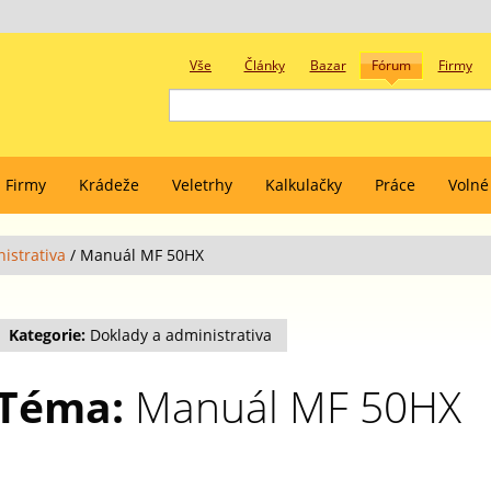
Vše
Články
Bazar
Fórum
Firmy
Firmy
Krádeže
Veletrhy
Kalkulačky
Práce
Volné
istrativa
/
Manuál MF 50HX
Kategorie:
Doklady a administrativa
Téma:
Manuál MF 50HX