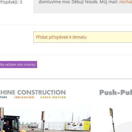
domluvíme moc Děkuji Novák. Můj mail:
micha
Příspěvků: 3
Přidat příspěvek k tématu
Na začátek této stránky