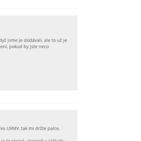
dyž jsme je dodávali, ale to už je
ení, pokud by jste neco
řes UVMV, tak mi držte palce,
je to stejné, alespoň v základu,