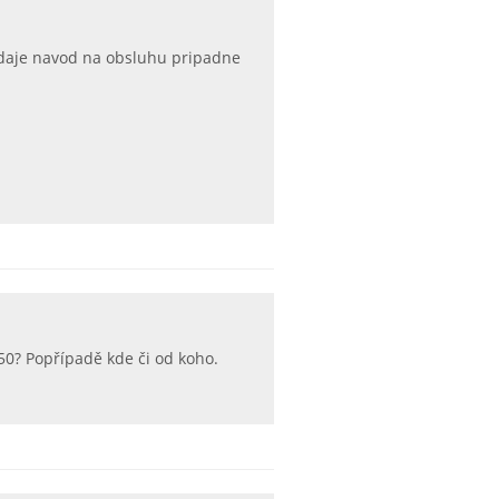
udaje navod na obsluhu pripadne
 50? Popřípadě kde či od koho.