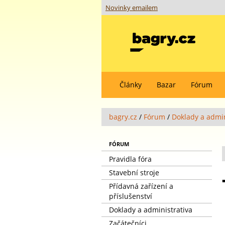
Novinky emailem
Články
Bazar
Fórum
bagry.cz
/
Fórum
/
Doklady a admin
FÓRUM
Pravidla fóra
Stavební stroje
Přídavná zařízení a
příslušenství
Doklady a administrativa
Začátečníci