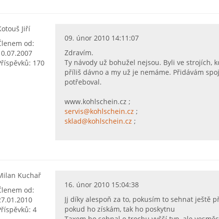
Kotouš Jiří
09. únor 2010 14:11:07
Členem od:
Zdravím.
10.07.2007
Ty návody už bohužel nejsou. Byli ve strojích, k
Příspěvků: 170
příliš dávno a my už je nemáme. Přidávám spoj
potřeboval.
www.kohlschein.cz ;
servis@kohlschein.cz
;
sklad@kohlschein.cz
;
Milan Kuchař
16. únor 2010 15:04:38
Členem od:
Jj díky alespoň za to, pokusím to sehnat ještě p
27.01.2010
pokud ho získám, tak ho poskytnu
Příspěvků: 4
Taxem ho sehnal o trochu vyšší typ, ale vesměs 