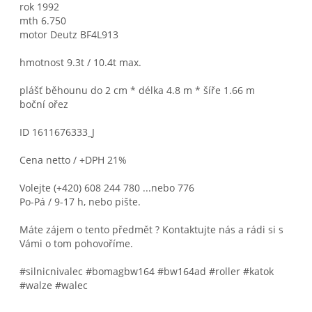
rok 1992
mth 6.750
motor Deutz BF4L913
hmotnost 9.3t / 10.4t max.
plášť běhounu do 2 cm * délka 4.8 m * šíře 1.66 m
boční ořez
ID 1611676333_J
Cena netto / +DPH 21%
Volejte (+420) 608 244 780 ...nebo 776
Po-Pá / 9-17 h, nebo pište.
Máte zájem o tento předmět ? Kontaktujte nás a rádi si s
Vámi o tom pohovoříme.
#silnicnivalec #bomagbw164 #bw164ad #roller #katok
#walze #walec