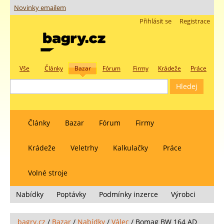
Novinky emailem
Přihlásit se
Registrace
Vše
Články
Bazar
Fórum
Firmy
Krádeže
Práce
Články
Bazar
Fórum
Firmy
Krádeže
Veletrhy
Kalkulačky
Práce
Volné stroje
Nabídky
Poptávky
Podmínky inzerce
Výrobci
bagry.cz
/
Bazar
/
Nabídky
/
Válec
/
Bomag BW 164 AD