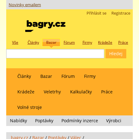
Novinky emailem
Přihlásit se
Registrace
Vše
Články
Bazar
Fórum
Firmy
Krádeže
Práce
Články
Bazar
Fórum
Firmy
Krádeže
Veletrhy
Kalkulačky
Práce
Volné stroje
Nabídky
Poptávky
Podmínky inzerce
Výrobci
bagry.cz
/
Bazar
/
Poptávky
/
Válec
/