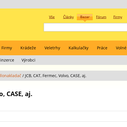
Vše
Články
Bazar
Fórum
Firmy
Firmy
Krádeže
Veletrhy
Kalkulačky
Práce
Volné
inzerce
Výrobci
lonakladač
/
JCB, CAT, Fermec, Volvo, CASE, aj.
, CASE, aj.