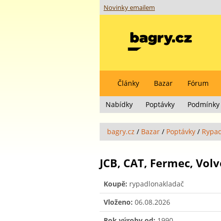
Novinky emailem
Články
Bazar
Fórum
Nabídky
Poptávky
Podmínky 
bagry.cz
/
Bazar
/
Poptávky
/
Rypad
JCB, CAT, Fermec, Volvo
Koupě:
rypadlonakladač
Vloženo:
06.08.2026
Rok výroby od:
1990