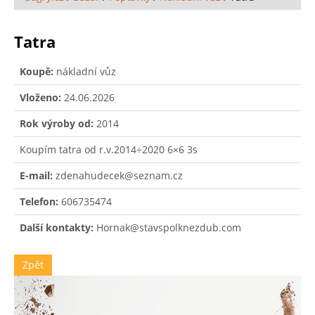
Tatra
Koupě:
nákladní vůz
Vloženo:
24.06.2026
Rok výroby od:
2014
Koupím tatra od r.v.2014÷2020 6×6 3s
E-mail:
zdenahudecek@seznam.cz
Telefon:
606735474
Další kontakty:
Hornak@stavspolknezdub.com
Zpět