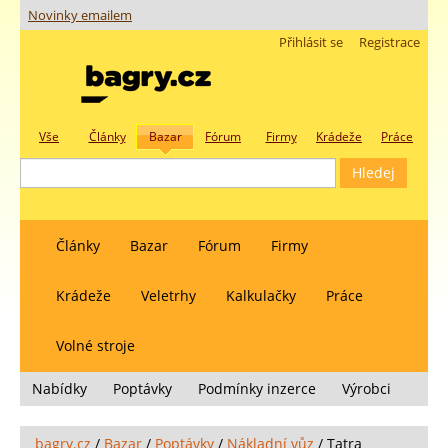
Novinky emailem
Přihlásit se
Registrace
Vše
Články
Bazar
Fórum
Firmy
Krádeže
Práce
Články
Bazar
Fórum
Firmy
Krádeže
Veletrhy
Kalkulačky
Práce
Volné stroje
Nabídky
Poptávky
Podmínky inzerce
Výrobci
bagry.cz
/
Bazar
/
Poptávky
/
Nákladní vůz
/
Tatra