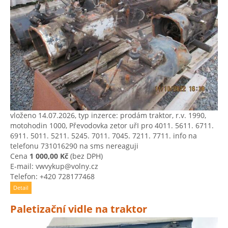
vloženo 14.07.2026, typ inzerce: prodám traktor, r.v. 1990,
motohodin 1000, Převodovka zetor uřI pro 4011. 5611. 6711.
6911. 5011. 5211. 5245. 7011. 7045. 7211. 7711. info na
telefonu 731016290 na sms nereaguji
Cena
1 000,00 Kč
(bez DPH)
E-mail: vwvykup@volny.cz
Telefon: +420 728177468
Detail
Paletizační vidle na traktor