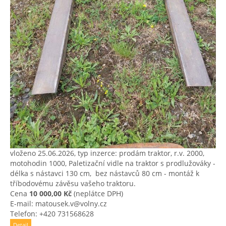
vloženo 25.06.2026, typ inzerce: prodám traktor, r.v. 2000,
motohodin 1000, Paletizační vidle na traktor s prodlužováky ​-
délka s nástavci 130 cm, ​ bez nástavců 80 cm ​- montáž k
tříbodovému závěsu vašeho traktoru.
Cena
10 000,00 Kč
(neplátce DPH)
E-mail: matousek.v@volny.cz
Telefon: +420 731568628
Detail