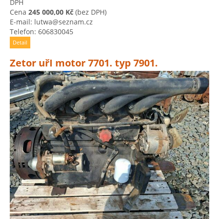
DPH
Cena
245 000,00 Kč
(bez DPH)
E-mail: lutwa@seznam.cz
Telefon: 606830045
Detail
Zetor uřI motor 7701. typ 7901.