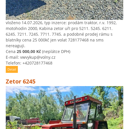
vloženo 14.07.2026, typ inzerce: prodám traktor, r.v. 1992,
motohodin 2000, Kabina zetor uřI pro 5211. 5245. 6211.
6245. 7211. 7245. 7711. 7745. a podobné prodej rámu s
blatníky cena 25 000kč jen volat 728177468 na sms
nereaguji.
Cena
25 000,00 Kč
(neplátce DPH)
E-mail: vwvykup@volny.cz
Telefon: +420728177468
Detail
Zetor 6245