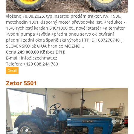
vloženo 18.08.2025, typ inzerce: prodám traktor, r.v. 1986,
motohodin 1001, úsporný motor převodovka 4st. +redukce -
16/8 rychlostí kardan 540/1000 ot., nové: startér +alternátor
+vodní pumpa +světla +přední pneu servo ok, otvírání
přední i zadní okna španělská výroba i TP ID 1687276740_J
SLOVENSKO až u UA hranice MOŽNO...
Cena
249 000,00 Kč
(bez DPH)
E-mail: info@czechmat.cz
Telefon: +420 608 244 780
Detail
Zetor 5501