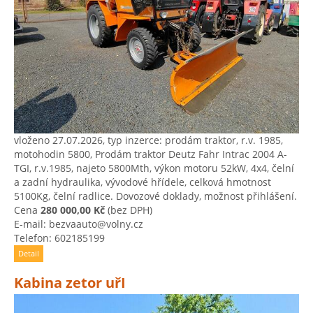
vloženo 27.07.2026, typ inzerce: prodám traktor, r.v. 1985,
motohodin 5800, Prodám traktor Deutz Fahr Intrac 2004 A-
TGI, r.v.1985, najeto 5800Mth, výkon motoru 52kW, 4x4, čelní
a zadní hydraulika, vývodové hřídele, celková hmotnost
5100Kg, čelní radlice. Dovozové doklady, možnost přihlášení.
Cena
280 000,00 Kč
(bez DPH)
E-mail: bezvaauto@volny.cz
Telefon: 602185199
Detail
Kabina zetor uřI