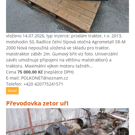
vloženo 14.07.2026, typ inzerce: prodám traktor, r.v. 2013,
motohodin 50, Radlice čelní šípová otočná Agrometall SR-M
2000 Nová nepoužitá uložená ve skladu pro traktor,
malotraktor záběr 2m. Gumový břit viz foto. Univerzální
závěs umožnuje připojení na většinu malotraktorů a
traktoru. Maximální výkon motoru tažnéh...
Cena
75 000,00 Kč
(neplátce DPH)
E-mail: POLKONET@seznam.cz
Telefon: +420 420775241571
Detail
Převodovka zetor uřI