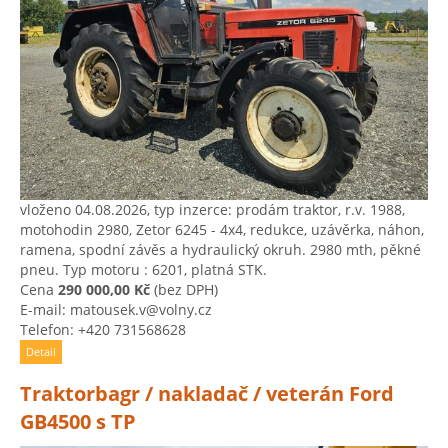
vloženo 04.08.2026, typ inzerce: prodám traktor, r.v. 1988,
motohodin 2980, Zetor 6245 - 4x4, redukce, uzávěrka, náhon,
ramena, spodní závěs a hydraulický okruh. 2980 mth, pěkné
pneu. Typ motoru : 6201, platná STK.
Cena
290 000,00 Kč
(bez DPH)
E-mail: matousek.v@volny.cz
Telefon: +420 731568628
Detail
Traktorbagr / nakladač / veterán Ford
GB4500 s TP