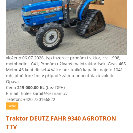
vloženo 06.07.2026, typ inzerce: prodám traktor, r.v. 1998,
motohodin 1041, Prodám užívaný malotraktor Iseki Geas 46S
Motor 46 koní diesel 4 válce bez úniků kapalin, najeto 1041
mh, plně funkční. v případě zájmu nebo dotazů volejte.
Opava
Cena
219 000,00 Kč
(bez DPH)
E-mail: holes.kamil@seznam.cz
Telefon: +420 730166822
Detail
Traktor DEUTZ FAHR 9340 AGROTRON
TTV