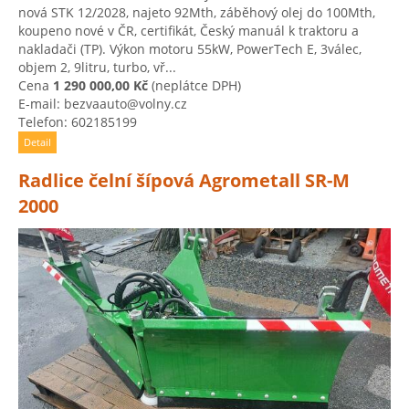
nová STK 12/2028, najeto 92Mth, záběhový olej do 100Mth,
koupeno nové v ČR, certifikát, Český manuál k traktoru a
nakladači (TP). Výkon motoru 55kW, PowerTech E, 3válec,
objem 2, 9litru, turbo, vř...
Cena
1 290 000,00 Kč
(neplátce DPH)
E-mail: bezvaauto@volny.cz
Telefon: 602185199
Detail
Radlice čelní šípová Agrometall SR-M
2000