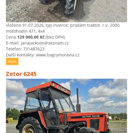
vloženo 31.07.2026, typ inzerce: prodám traktor, r.v. 2000,
motohodin 471, 4x4
Cena
129 000,00 Kč
(bez DPH)
E-mail: janajackson@seznam.cz
Telefon: 731487623
Další kontakty: www.bagrymoravia.cz
Detail
Zetor 6245