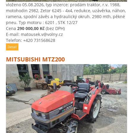
vloženo 05.08.2026, typ inzerce: prodám traktor, r.v. 1988,
motohodin 2982, Zetor 6245 - 4x4, redukce, uzávěrka, náhon,
ramena, spodní závěs a hydraulický okruh. 2980 mth, pěkné
pneu. Typ motoru : 6201 , STK 12/27
Cena
290 000,00 Kč
(bez DPH)
E-mail: matousek.v@volny.cz
Telefon: +420 731568628
Detail
MITSUBISHI MTZ200