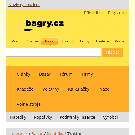
Novinky emailem
Přihlásit se
Registrace
Vše
Články
Bazar
Fórum
Firmy
Krádeže
Práce
Články
Bazar
Fórum
Firmy
Krádeže
Veletrhy
Kalkulačky
Práce
Volné stroje
Nabídky
Poptávky
Podmínky inzerce
Výrobci
bagry.cz
/
Bazar
/
Nabídky
/
Traktor