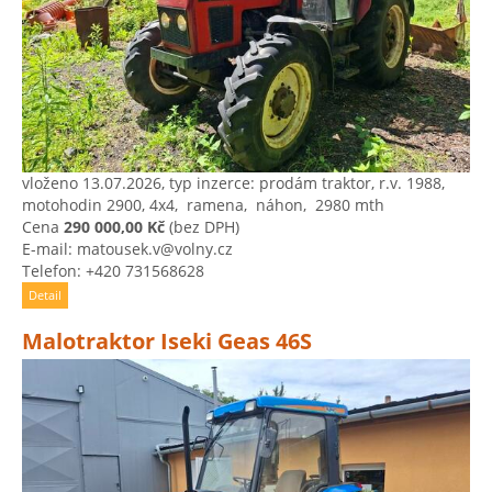
vloženo 13.07.2026, typ inzerce: prodám traktor, r.v. 1988,
motohodin 2900, 4x4, ​ ramena, ​ náhon, ​ 2980 mth
Cena
290 000,00 Kč
(bez DPH)
E-mail: matousek.v@volny.cz
Telefon: +420 731568628
Detail
Malotraktor Iseki Geas 46S