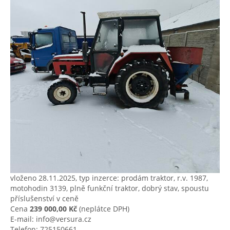
vloženo 28.11.2025, typ inzerce: prodám traktor, r.v. 1987,
motohodin 3139, plně funkční traktor, dobrý stav, spoustu
příslušenství v ceně
Cena
239 000,00 Kč
(neplátce DPH)
E-mail: info@versura.cz
Telefon: 725150661