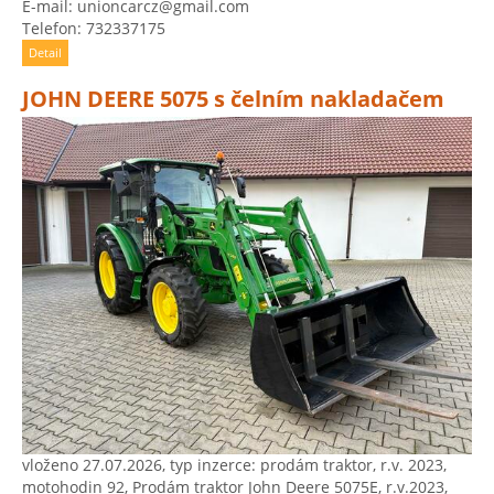
E-mail: unioncarcz@gmail.com
Telefon: 732337175
Detail
JOHN DEERE 5075 s čelním nakladačem
vloženo 27.07.2026, typ inzerce: prodám traktor, r.v. 2023,
motohodin 92, Prodám traktor John Deere 5075E, r.v.2023,