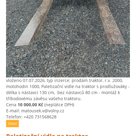
vloženo 07.07.2026, typ inzerce: prodám traktor, r.v. 2000,
motohodin 1000, Paletizační vidle na traktor s prodlužováky ​-
délka s nástavci 130 cm, ​ bez nástavců 80 cm ​- montáž k
tříbodovému závěsu vašeho traktoru.
Cena
10 000,00 Kč
(neplátce DPH)
E-mail: matousek.v@volny.cz
Telefon: +420 731568628
Detail