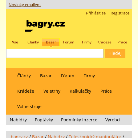
Novinky emailem
Přihlásit se
Registrace
Vše
Články
Bazar
Fórum
Firmy
Krádeže
Práce
Články
Bazar
Fórum
Firmy
Krádeže
Veletrhy
Kalkulačky
Práce
Volné stroje
Nabídky
Poptávky
Podmínky inzerce
Výrobci
bagry.cz
/
Bazar
/
Nabídky
/
Teleskopický manipulátor
/