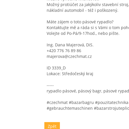
Možný protiúčet za jakýkoliv stavební stroj,
nákladní automobil - též i poškozený.
Máte zájem o toto pásové rypadlo?
Kontaktujte mě a ráda si s Vámi o tom poh
Volejte od Po-Pá/9-17hod., nebo pište.
Ing. Dana Majerová, DiS.
+420 776 76 89 86
majerova@czechmat.cz
ID 3339_D
Lokace: Středočeský kraj
-----
rypadlo pásové, pásový bagr, pásové rypad
#czechmat #bazarbagru #pouzitatechnik
#gebrauchtemaschinen #bazarstrojutepl
Zpět