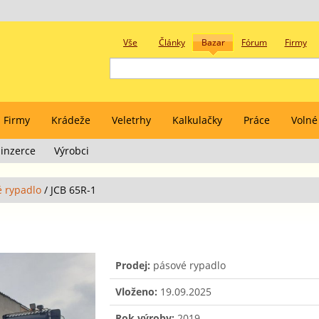
Vše
Články
Bazar
Fórum
Firmy
Firmy
Krádeže
Veletrhy
Kalkulačky
Práce
Volné
inzerce
Výrobci
é rypadlo
/
JCB 65R-1
Prodej:
pásové rypadlo
Vloženo:
19.09.2025
Rok výroby:
2019