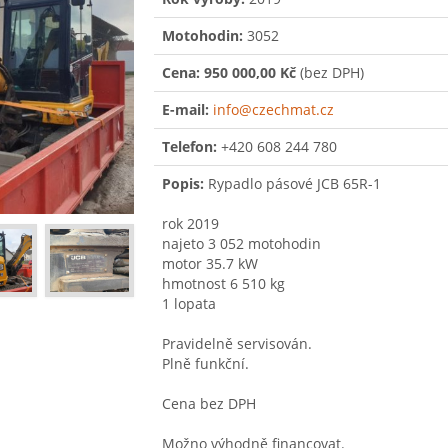
Motohodin:
3052
Cena:
950 000,00 Kč
(bez DPH)
E-mail:
info@czechmat.cz
Telefon:
+420 608 244 780
Popis:
Rypadlo pásové JCB 65R-1
rok 2019
najeto 3 052 motohodin
motor 35.7 kW
hmotnost 6 510 kg
1 lopata
Pravidelně servisován.
Plně funkční.
Cena bez DPH
Možno výhodně financovat.