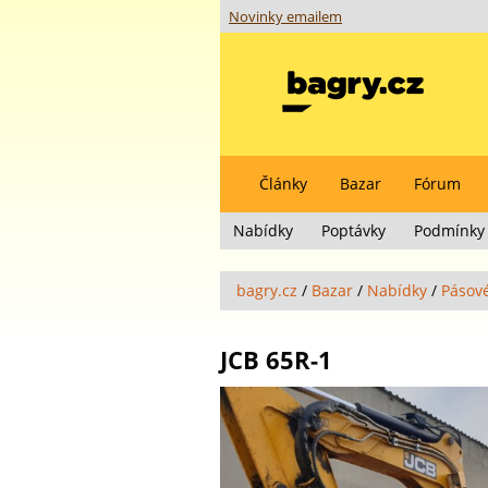
Novinky emailem
Články
Bazar
Fórum
Nabídky
Poptávky
Podmínky 
bagry.cz
/
Bazar
/
Nabídky
/
Pásov
JCB 65R-1