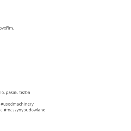
ovořím.
lo, pásák, těžba
a #usedmachinery
ice #maszynybudowlane