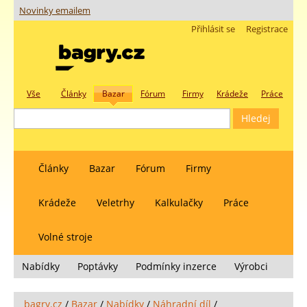
Novinky emailem
Přihlásit se
Registrace
Vše
Články
Bazar
Fórum
Firmy
Krádeže
Práce
Články
Bazar
Fórum
Firmy
Krádeže
Veletrhy
Kalkulačky
Práce
Volné stroje
Nabídky
Poptávky
Podmínky inzerce
Výrobci
bagry.cz
/
Bazar
/
Nabídky
/
Náhradní díl
/