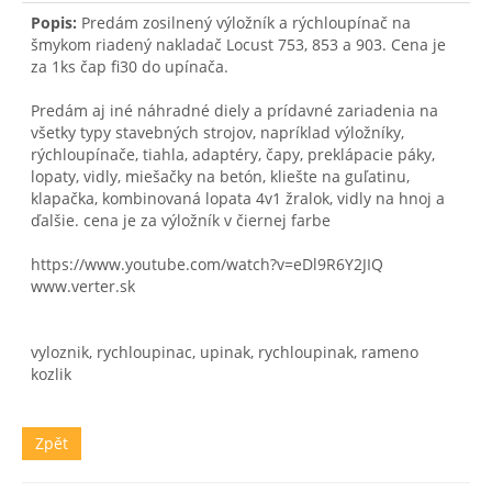
Popis:
Predám zosilnený výložník a rýchloupínač na
šmykom riadený nakladač Locust 753, 853 a 903. Cena je
za 1ks čap fi30 do upínača.
Predám aj iné náhradné diely a prídavné zariadenia na
všetky typy stavebných strojov, napríklad výložníky,
rýchloupínače, tiahla, adaptéry, čapy, preklápacie páky,
lopaty, vidly, miešačky na betón, kliešte na guľatinu,
klapačka, kombinovaná lopata 4v1 žralok, vidly na hnoj a
ďalšie. cena je za výložník v čiernej farbe
https://www.youtube.com/watch?v=eDl9R6Y2JIQ
www.verter.sk
vyloznik, rychloupinac, upinak, rychloupinak, rameno
kozlik
Zpět