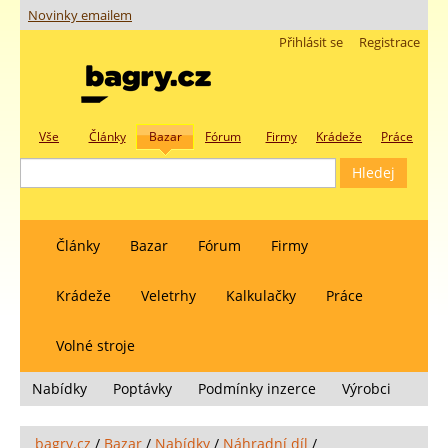
Novinky emailem
Přihlásit se
Registrace
Vše
Články
Bazar
Fórum
Firmy
Krádeže
Práce
Články
Bazar
Fórum
Firmy
Krádeže
Veletrhy
Kalkulačky
Práce
Volné stroje
Nabídky
Poptávky
Podmínky inzerce
Výrobci
bagry.cz
/
Bazar
/
Nabídky
/
Náhradní díl
/