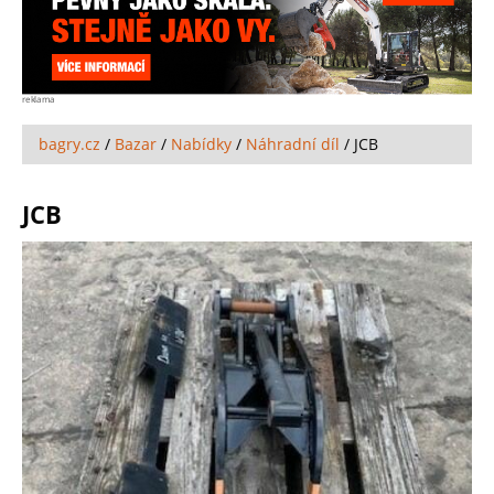
reklama
bagry.cz
/
Bazar
/
Nabídky
/
Náhradní díl
/
JCB
JCB