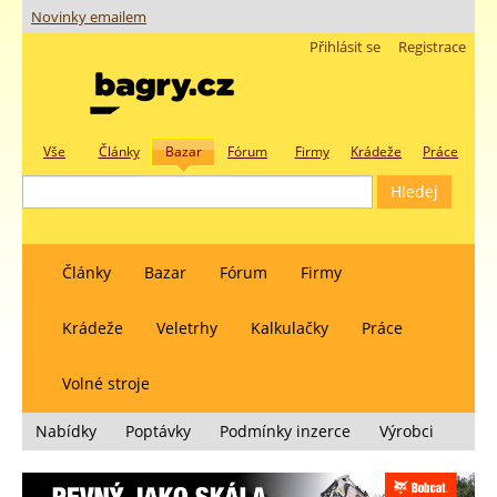
Novinky emailem
Přihlásit se
Registrace
Vše
Články
Bazar
Fórum
Firmy
Krádeže
Práce
Články
Bazar
Fórum
Firmy
Krádeže
Veletrhy
Kalkulačky
Práce
Volné stroje
Nabídky
Poptávky
Podmínky inzerce
Výrobci