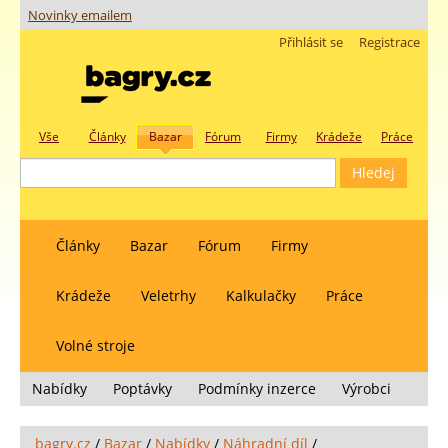
Novinky emailem
Přihlásit se
Registrace
Vše
Články
Bazar
Fórum
Firmy
Krádeže
Práce
Články
Bazar
Fórum
Firmy
Krádeže
Veletrhy
Kalkulačky
Práce
Volné stroje
Nabídky
Poptávky
Podmínky inzerce
Výrobci
bagry.cz
/
Bazar
/
Nabídky
/
Náhradní díl
/