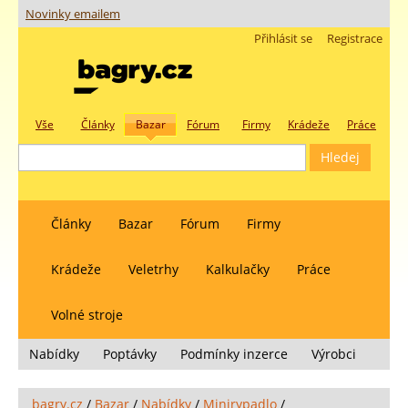
Novinky emailem
Přihlásit se
Registrace
Vše
Články
Bazar
Fórum
Firmy
Krádeže
Práce
Články
Bazar
Fórum
Firmy
Krádeže
Veletrhy
Kalkulačky
Práce
Volné stroje
Nabídky
Poptávky
Podmínky inzerce
Výrobci
bagry.cz
/
Bazar
/
Nabídky
/
Minirypadlo
/