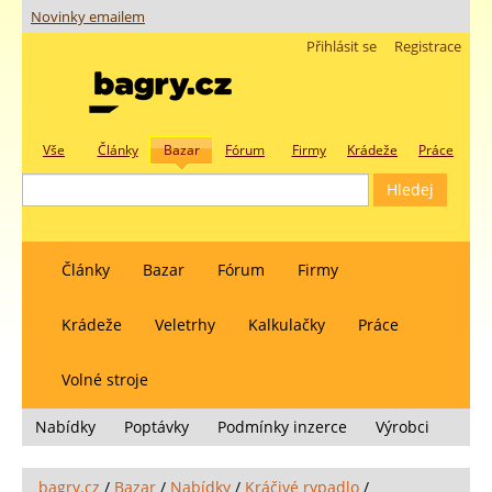
Novinky emailem
Přihlásit se
Registrace
Vše
Články
Bazar
Fórum
Firmy
Krádeže
Práce
Články
Bazar
Fórum
Firmy
Krádeže
Veletrhy
Kalkulačky
Práce
Volné stroje
Nabídky
Poptávky
Podmínky inzerce
Výrobci
bagry.cz
/
Bazar
/
Nabídky
/
Kráčivé rypadlo
/