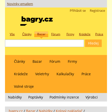
Novinky emailem
Přihlásit se
Registrace
Vše
Články
Bazar
Fórum
Firmy
Krádeže
Práce
Články
Bazar
Fórum
Firmy
Krádeže
Veletrhy
Kalkulačky
Práce
Volné stroje
Nabídky
Poptávky
Podmínky inzerce
Výrobci
bagry.cz
/
Bazar
/
Nabídky
/
Kolový nakladač
/