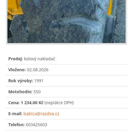
Prodej:
kolový nakladač
Vloženo:
02.08.2026
Rok výroby:
1991
Motohodin:
550
Cena:
1 234,00 Kč
(neplátce DPH)
E-mail:
babica@razdva.cz
Telefon:
603425603