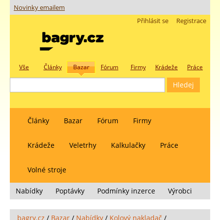
Novinky emailem
Přihlásit se
Registrace
Vše
Články
Bazar
Fórum
Firmy
Krádeže
Práce
Články
Bazar
Fórum
Firmy
Krádeže
Veletrhy
Kalkulačky
Práce
Volné stroje
Nabídky
Poptávky
Podmínky inzerce
Výrobci
bagry.cz
/
Bazar
/
Nabídky
/
Kolový nakladač
/