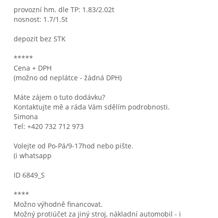
provozní hm. dle TP: 1.83/2.02t
nosnost: 1.7/1.5t
depozit bez STK
*****
Cena + DPH
(možno od neplátce - žádná DPH)
Máte zájem o tuto dodávku?
Kontaktujte mě a ráda Vám sdělím podrobnosti.
Simona
Tel: +420 732 712 973
Volejte od Po-Pá/9-17hod nebo pište.
(i whatsapp
ID 6849_S
****
Možno výhodně financovat.
Možný protiúčet za jiný stroj, nákladní automobil - i