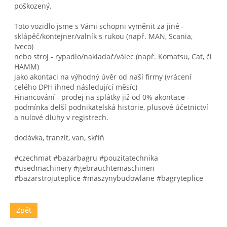
poškozený.
Toto vozidlo jsme s Vámi schopni vyměnit za jiné -
sklápěč/kontejner/valník s rukou (např. MAN, Scania,
Iveco)
nebo stroj - rypadlo/nakladač/válec (např. Komatsu, Cat, či
HAMM)
jako akontaci na výhodný úvěr od naší firmy (vrácení
celého DPH ihned následující měsíc)
Financování - prodej na splátky již od 0% akontace -
podmínka delší podnikatelská historie, plusové účetnictví
a nulové dluhy v registrech.
dodávka, tranzit, van, skříň
#czechmat #bazarbagru #pouzitatechnika
#usedmachinery #gebrauchtemaschinen
#bazarstrojuteplice #maszynybudowlane #bagryteplice
Zpět