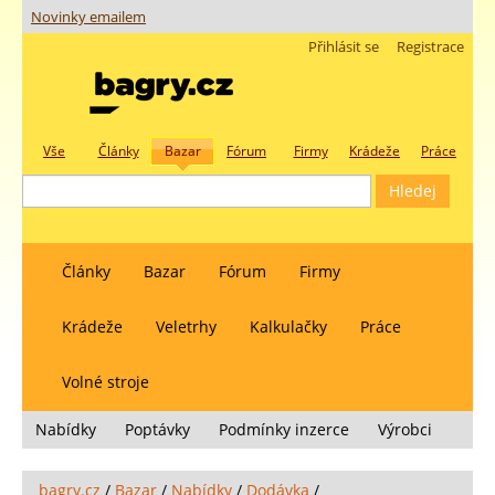
Novinky emailem
Přihlásit se
Registrace
Vše
Články
Bazar
Fórum
Firmy
Krádeže
Práce
Články
Bazar
Fórum
Firmy
Krádeže
Veletrhy
Kalkulačky
Práce
Volné stroje
Nabídky
Poptávky
Podmínky inzerce
Výrobci
bagry.cz
/
Bazar
/
Nabídky
/
Dodávka
/