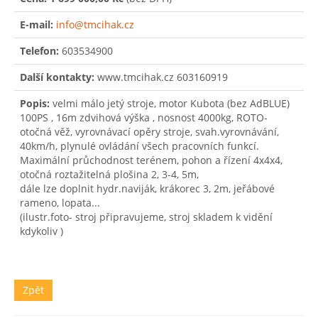
E-mail:
info@tmcihak.cz
Telefon:
603534900
Další kontakty:
www.tmcihak.cz 603160919
Popis:
velmi málo jetý stroje, motor Kubota (bez AdBLUE)
100PS , 16m zdvihová výška , nosnost 4000kg, ROTO-
otočná věž, vyrovnávací opěry stroje, svah.vyrovnávání,
40km/h, plynulé ovládání všech pracovních funkcí.
Maximální průchodnost terénem, pohon a řízení 4x4x4,
otočná roztažitelná plošina 2, 3-4, 5m,
dále lze doplnit hydr.naviják, krákorec 3, 2m, jeřábové
rameno, lopata...
(ilustr.foto- stroj připravujeme, stroj skladem k vidění
kdykoliv )
Zpět