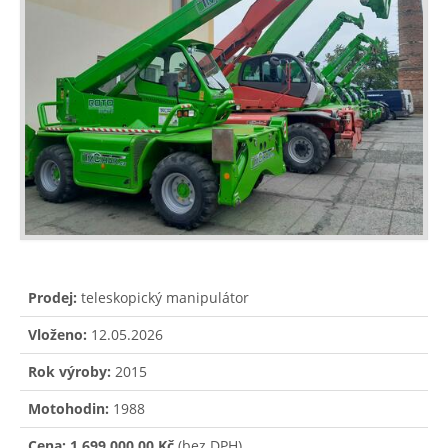
Prodej:
teleskopický manipulátor
Vloženo:
12.05.2026
Rok výroby:
2015
Motohodin:
1988
Cena:
1 699 000,00 Kč
(bez DPH)