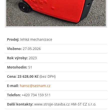
Prodej:
lehká mechanizace
Vloženo:
27.05.2026
Rok výroby:
2023
Motohodin:
51
Cena:
23 628,00 Kč
(bez DPH)
E-mail:
hansc@seznam.cz
Telefon:
+420 734 159 511
Další kontakty:
www.stroje-stavba.cz HM-ST CZ s.r.o.