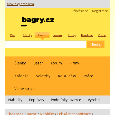
Novinky emailem
Přihlásit se
Registrace
Vše
Články
Bazar
Fórum
Firmy
Krádeže
Práce
Články
Bazar
Fórum
Firmy
Krádeže
Veletrhy
Kalkulačky
Práce
Volné stroje
Nabídky
Poptávky
Podmínky inzerce
Výrobci
bagry.cz
/
Bazar
/
Nabídky
/
Lehká mechanizace
/