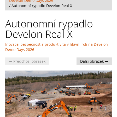
Develon Demo Days 2026
/
Autonomní rypadlo Develon Real X
Autonomní rypadlo
Develon Real X
Inovace, bezpečnost a produktivita v hlavní roli na Develon
Demo Days 2026
← Předchozí obrázek
Další obrázek →