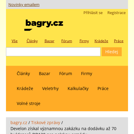
Novinky emailem
Přihlásit se
Registrace
Vše
Články
Bazar
Fórum
Firmy
Krádeže
Práce
Články
Bazar
Fórum
Firmy
Krádeže
Veletrhy
Kalkulačky
Práce
Volné stroje
bagry.cz
/
Tiskové zprávy
/
Develon získal významnou zakázku na dodávku až 70