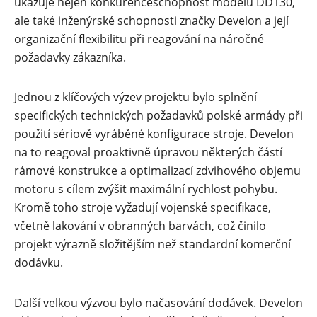
ukazuje nejen konkurenceschopnost modelu DD130,
ale také inženýrské schopnosti značky Develon a její
organizační flexibilitu při reagování na náročné
požadavky zákazníka.
Jednou z klíčových výzev projektu bylo splnění
specifických technických požadavků polské armády při
použití sériově vyráběné konfigurace stroje. Develon
na to reagoval proaktivně úpravou některých částí
rámové konstrukce a optimalizací zdvihového objemu
motoru s cílem zvýšit maximální rychlost pohybu.
Kromě toho stroje vyžadují vojenské specifikace,
včetně lakování v obranných barvách, což činilo
projekt výrazně složitějším než standardní komerční
dodávku.
Další velkou výzvou bylo načasování dodávek. Develon