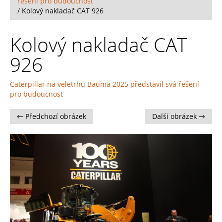
řešení pro budoucnost
/
Kolový nakladač CAT 926
Kolový nakladač CAT
926
Caterpillar na veletrhu Bauma 2025 představil svá řešení
pro budoucnost
← Předchozí obrázek
Další obrázek →