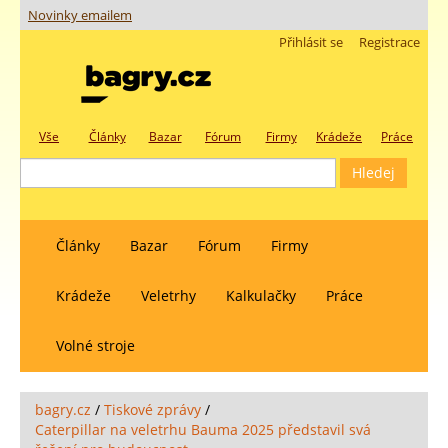
Novinky emailem
Přihlásit se
Registrace
Vše
Články
Bazar
Fórum
Firmy
Krádeže
Práce
Články
Bazar
Fórum
Firmy
Krádeže
Veletrhy
Kalkulačky
Práce
Volné stroje
bagry.cz
/
Tiskové zprávy
/
Caterpillar na veletrhu Bauma 2025 představil svá