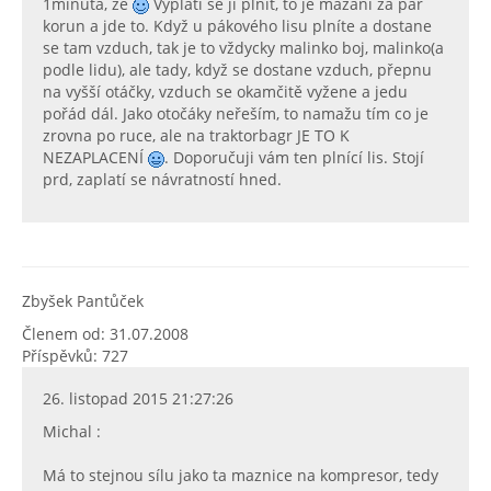
1minuta, že
Vyplatí se jí plnit, to je mazání za pár
korun a jde to. Když u pákového lisu plníte a dostane
se tam vzduch, tak je to vždycky malinko boj, malinko(a
podle lidu), ale tady, když se dostane vzduch, přepnu
na vyšší otáčky, vzduch se okamčitě vyžene a jedu
pořád dál. Jako otočáky neřeším, to namažu tím co je
zrovna po ruce, ale na traktorbagr JE TO K
NEZAPLACENÍ
. Doporučuji vám ten plnící lis. Stojí
prd, zaplatí se návratností hned.
Zbyšek Pantůček
Členem od: 31.07.2008
Příspěvků: 727
26. listopad 2015 21:27:26
Michal :
Má to stejnou sílu jako ta maznice na kompresor, tedy