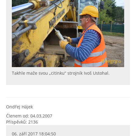
Takhle maže svou „citinku“ strojník Ivoš Ustohal.
Ondřej Hájek
Členem od: 04.03.2007
Příspěvků: 2136
06. září 2017 18:04:50