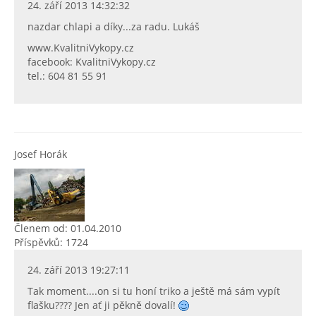
24. září 2013 14:32:32
nazdar chlapi a díky...za radu. Lukáš
www.KvalitniVykopy.cz
facebook: KvalitniVykopy.cz
tel.: 604 81 55 91
Josef Horák
Členem od: 01.04.2010
Příspěvků: 1724
24. září 2013 19:27:11
Tak moment....on si tu honí triko a ještě má sám vypít
flašku???? Jen ať ji pěkně dovalí!