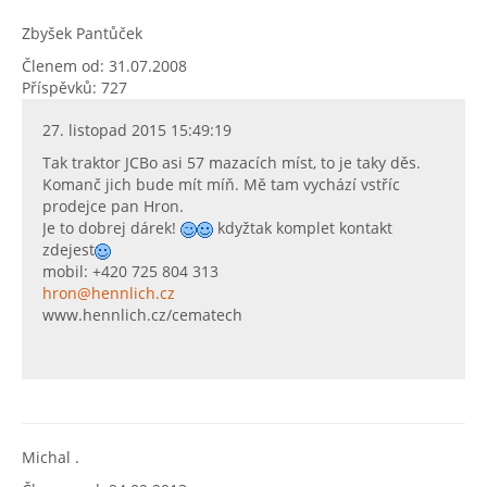
Zbyšek Pantůček
Členem od: 31.07.2008
Příspěvků: 727
27. listopad 2015 15:49:19
Tak traktor JCBo asi 57 mazacích míst, to je taky děs.
Komanč jich bude mít míň. Mě tam vychází vstříc
prodejce pan Hron.
Je to dobrej dárek!
kdyžtak komplet kontakt
zdejest
mobil: +420 725 804 313
hron@hennlich.cz
www.hennlich.cz/cematech
Michal .