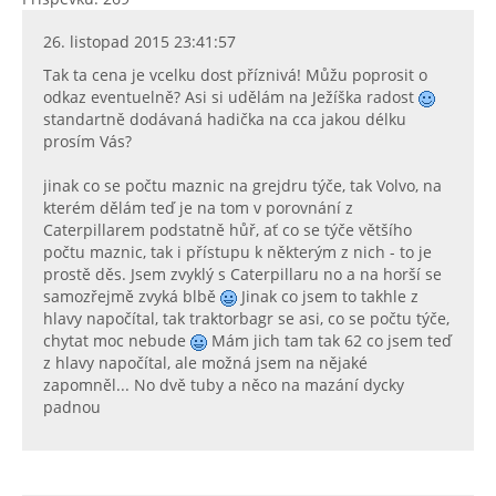
26. listopad 2015 23:41:57
Tak ta cena je vcelku dost příznivá! Můžu poprosit o
odkaz eventuelně? Asi si udělám na Ježíška radost
standartně dodávaná hadička na cca jakou délku
prosím Vás?
jinak co se počtu maznic na grejdru týče, tak Volvo, na
kterém dělám teď je na tom v porovnání z
Caterpillarem podstatně hůř, ať co se týče většího
počtu maznic, tak i přístupu k některým z nich - to je
prostě děs. Jsem zvyklý s Caterpillaru no a na horší se
samozřejmě zvyká blbě
Jinak co jsem to takhle z
hlavy napočítal, tak traktorbagr se asi, co se počtu týče,
chytat moc nebude
Mám jich tam tak 62 co jsem teď
z hlavy napočítal, ale možná jsem na nějaké
zapomněl... No dvě tuby a něco na mazání dycky
padnou