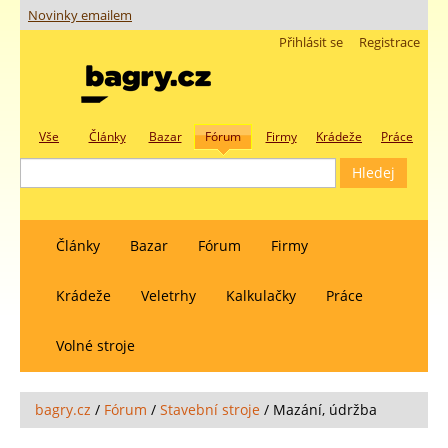
Novinky emailem
Přihlásit se
Registrace
Vše
Články
Bazar
Fórum
Firmy
Krádeže
Práce
Články
Bazar
Fórum
Firmy
Krádeže
Veletrhy
Kalkulačky
Práce
Volné stroje
bagry.cz
/
Fórum
/
Stavební stroje
/
Mazání, údržba