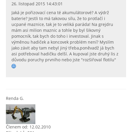
26. listopad 2015 14:43:01
Jaká je pořizovací cena té akumulátorové? A výdrž
baterie? Jestli to má takovou sílu, že to protlačí i
ucpané maznice, tak je to veliká paráda! Na grejdru
mám asi milion maznic a tohle by byl šikovný
pomocník, tak bych do toho i investoval. Jinak s
výměnou hadiček a koncovek problém není? Myslím
jako závit aby tam nebyl jiný třeba,poněvadž já bych
asi potřeboval hadičku delší. A kupoval jste druhý lis z
důvodu poruchy prvního nebo jste "rozšiřoval flotilu"
Renda G.
Členem od: 12.02.2010