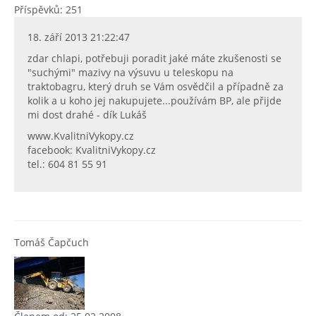
Příspěvků: 251
18. září 2013 21:22:47
zdar chlapi, potřebuji poradit jaké máte zkušenosti se
"suchými" mazivy na výsuvu u teleskopu na
traktobagru, který druh se Vám osvědčil a případně za
kolik a u koho jej nakupujete...používám BP, ale přijde
mi dost drahé - dík Lukáš
www.KvalitniVykopy.cz
facebook: KvalitniVykopy.cz
tel.: 604 81 55 91
Tomáš Čapčuch