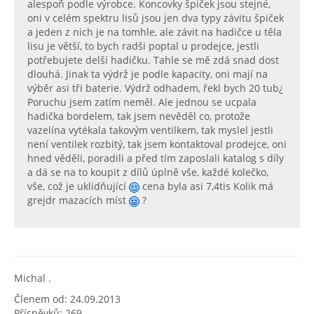
alespoň podle výrobce. Koncovky špiček jsou stejné,
oni v celém spektru lisů jsou jen dva typy závitu špiček
a jeden z nich je na tomhle, ale závit na hadičce u těla
lisu je větší, to bych radši poptal u prodejce, jestli
potřebujete delší hadičku. Tahle se mě zdá snad dost
dlouhá. Jinak ta výdrž je podle kapacity, oni mají na
výběr asi tři baterie. Výdrž odhadem, řekl bych 20 tub¿
Poruchu jsem zatím neměl. Ale jednou se ucpala
hadička bordelem, tak jsem nevěděl co, protože
vazelína vytékala takovým ventilkem, tak myslel jestli
není ventilek rozbitý, tak jsem kontaktoval prodejce, oni
hned věděli, poradili a před tím zaposlali katalog s díly
a dá se na to koupit z dílů úplně vše, každé kolečko,
vše, což je uklidňující
cena byla asi 7,4tis Kolik má
grejdr mazacích míst
?
Michal .
Členem od: 24.09.2013
Příspěvků: 269