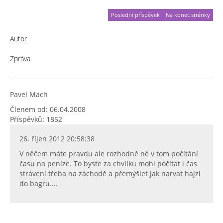
Poslední příspěvek
Na konec stránky
Autor
Zpráva
Pavel Mach
Členem od: 06.04.2008
Příspěvků: 1852
26. říjen 2012 20:58:38
V něčem máte pravdu ale rozhodně né v tom počítání
času na peníze. To byste za chvilku mohl počítat i čas
strávení třeba na záchodě a přemýšlet jak narvat hajzl
do bagru....