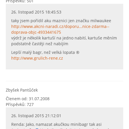
Příspěvků: 501
26. listopad 2015 18:45:53
taky jsem pořídil aku maznici jen značku milwaukee
http://www.akcni-naradi.cz/doporu...nice-zdarma--
doprava-objc-4933441675
výdrž je několik kartuší na jedno nabití, kartuše měním
podstatně častěji než nabíjím
Lepší malý bagr, než velká lopata ®
http://www.grulich-rene.cz
Zbyšek Pantůček
Členem od: 31.07.2008
Příspěvků: 727
26. listopad 2015 21:12:01
Renda: Jako, namazat akučkou minibagr tak asi