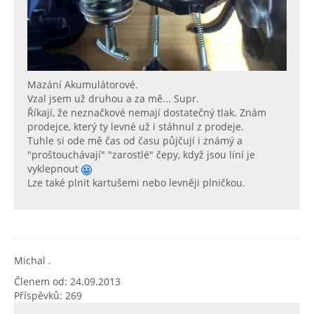
Mazání Akumulátorové.
Vzal jsem už druhou a za mě... Supr.
Říkají, že neznačkové nemají dostatečný tlak. Znám
prodejce, který ty levné už i stáhnul z prodeje.
Tuhle si ode mě čas od času půjčují i známý a
"proštouchávají" "zarostlé" čepy, když jsou líní je
vyklepnout
Lze také plnit kartušemi nebo levněji plničkou.
Michal .
Členem od: 24.09.2013
Příspěvků: 269