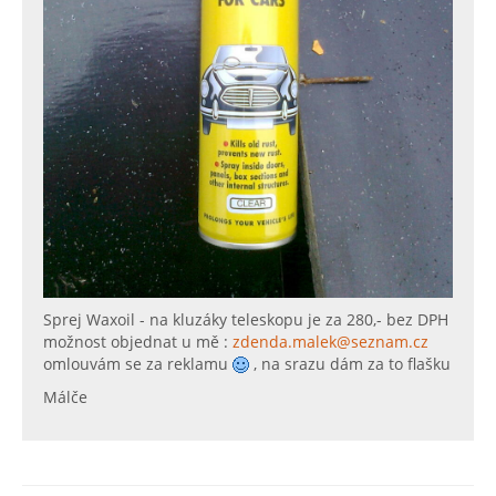
Sprej Waxoil - na kluzáky teleskopu je za 280,- bez DPH
možnost objednat u mě :
zdenda.malek@seznam.cz
omlouvám se za reklamu
, na srazu dám za to flašku
Málče