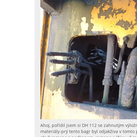
Ahoj, pořídil jsem si DH 112 se zahnutým výložn
materiály-prý tento bagr byl odjakživa v tomto 