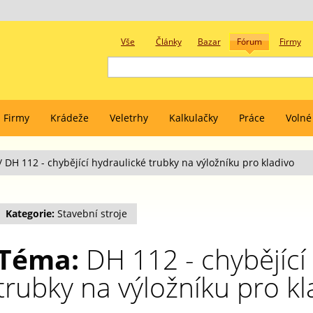
Vše
Články
Bazar
Fórum
Firmy
Firmy
Krádeže
Veletrhy
Kalkulačky
Práce
Volné
/
DH 112 - chybějící hydraulické trubky na výložníku pro kladivo
Kategorie:
Stavební stroje
Téma:
DH 112 - chybějící
trubky na výložníku pro kl