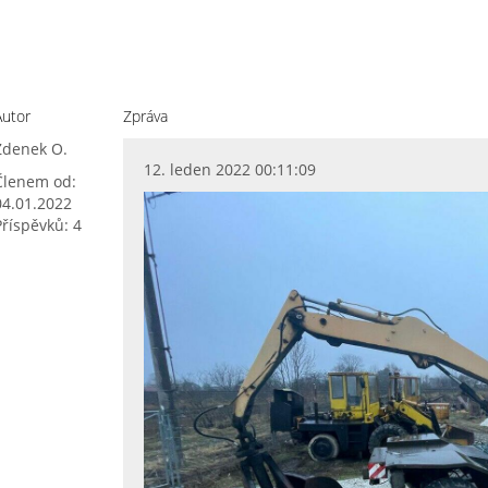
Autor
Zpráva
Zdenek O.
12. leden 2022 00:11:09
Členem od:
04.01.2022
Příspěvků: 4