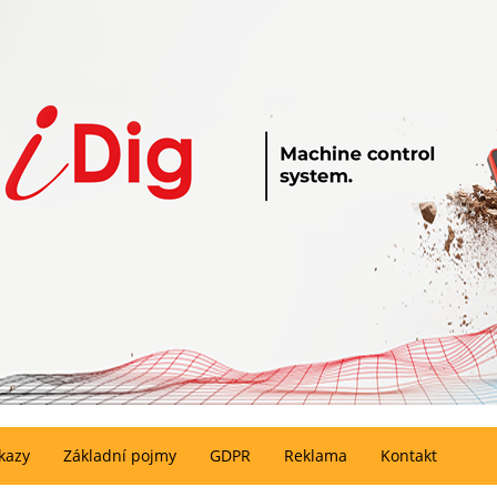
kazy
Základní pojmy
GDPR
Reklama
Kontakt