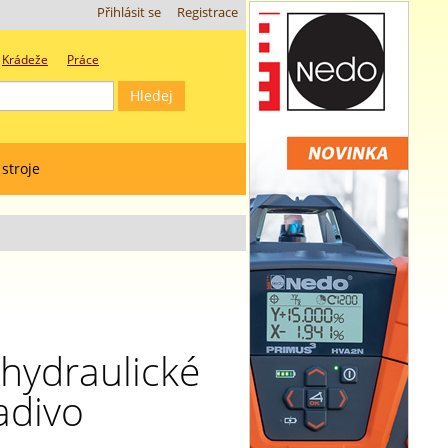
Přihlásit se
Registrace
Krádeže
Práce
 stroje
 hydraulické
adivo