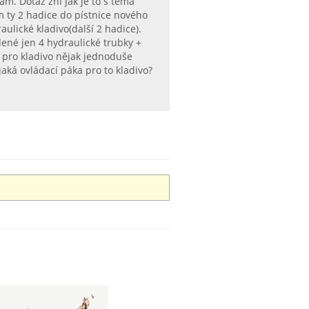
. Dotaz zní jak je to s těma
m ty 2 hadice do pístnice nového
aulické kladivo(další 2 hadice).
ené jen 4 hydraulické trubky +
y pro kladivo nějak jednoduše
ká ovládací páka pro to kladivo?