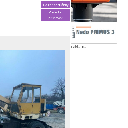
Na konec stránky
Poslední
příspěvek
reklama