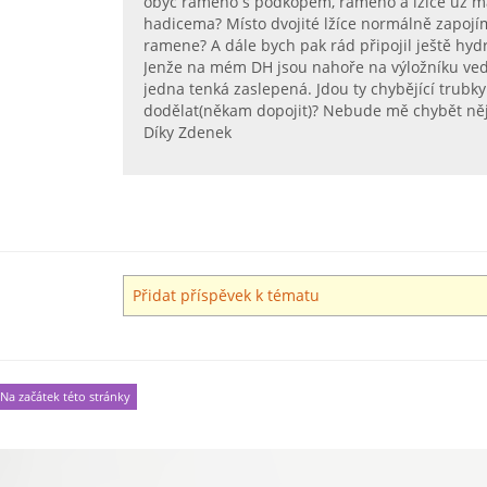
obyč rameno s podkopem, rameno a lžíce už mám
hadicema? Místo dvojité lžíce normálně zapojí
ramene? A dále bych pak rád připojil ještě hydr
Jenže na mém DH jsou nahoře na výložníku ved
jedna tenká zaslepená. Jdou ty chybějící trubk
dodělat(někam dopojit)? Nebude mě chybět něja
Díky Zdenek
Přidat příspěvek k tématu
Na začátek této stránky