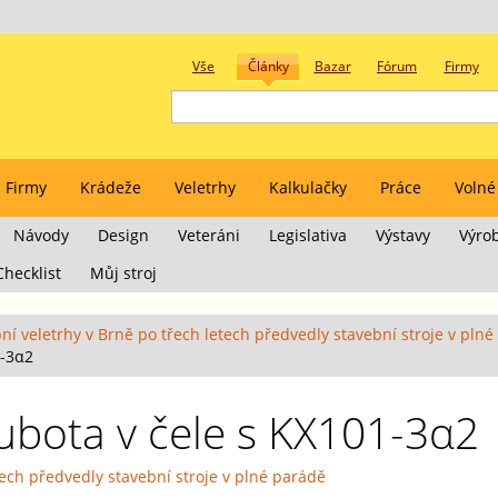
Vše
Články
Bazar
Fórum
Firmy
Firmy
Krádeže
Veletrhy
Kalkulačky
Práce
Volné
Návody
Design
Veteráni
Legislativa
Výstavy
Výro
Checklist
Můj stroj
ní veletrhy v Brně po třech letech předvedly stavební stroje v pln
1-3α2
ubota v čele s KX101-3α2
tech předvedly stavební stroje v plné parádě