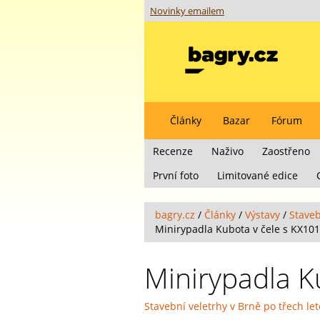
Novinky emailem
Články
Bazar
Fórum
Recenze
Naživo
Zaostřeno
První foto
Limitované edice
bagry.cz
/
Články
/
Výstavy
/
Staveb
Minirypadla Kubota v čele s KX10
Minirypadla K
Stavební veletrhy v Brně po třech le