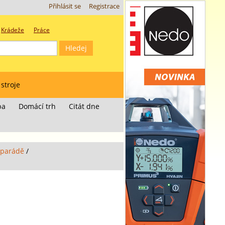
Přihlásit se
Registrace
Krádeže
Práce
 stroje
ba
Domácí trh
Citát dne
é parádě
/